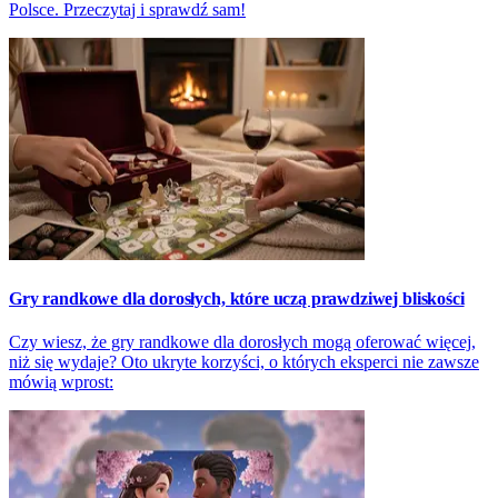
Polsce. Przeczytaj i sprawdź sam!
Gry randkowe dla dorosłych, które uczą prawdziwej bliskości
Czy wiesz, że gry randkowe dla dorosłych mogą oferować więcej,
niż się wydaje? Oto ukryte korzyści, o których eksperci nie zawsze
mówią wprost: