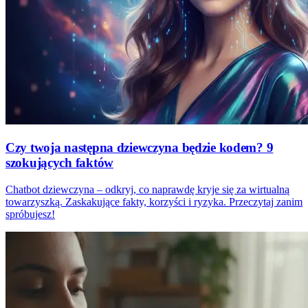
Czy twoja następna dziewczyna będzie kodem? 9
szokujących faktów
Chatbot dziewczyna – odkryj, co naprawdę kryje się za wirtualną
towarzyszką. Zaskakujące fakty, korzyści i ryzyka. Przeczytaj zanim
spróbujesz!