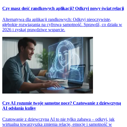
Czy masz dość randkowych aplikacji? Odkryj nowy świat relacji
Alternatywa dla aplikacji randkowych: Odkryj nieoczywiste,
głębokie rozwiązania na cyfrową samotność. Sprawdź, co działa w
2026 i zyskaj prawdziwe wsparcie.
Czy AI rozumie twoje samotne noce? Czatowanie z dziewczyną
AI odsłania kulisy
Czatowanie z dziewczyną AI to nie tylko zabawa – odkryj, jak
wirtualna towarzyszka zmienia relacje, emocje i samotność w