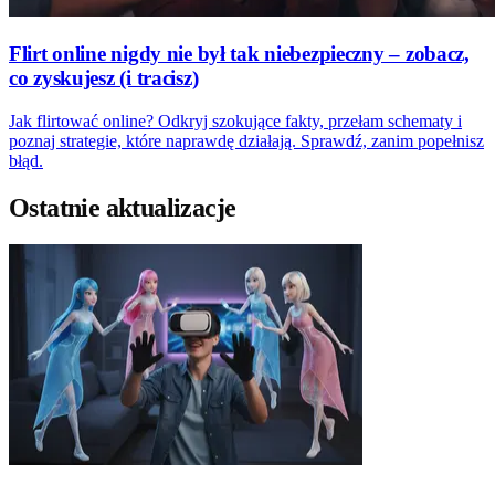
Flirt online nigdy nie był tak niebezpieczny – zobacz,
co zyskujesz (i tracisz)
Jak flirtować online? Odkryj szokujące fakty, przełam schematy i
poznaj strategie, które naprawdę działają. Sprawdź, zanim popełnisz
błąd.
Ostatnie aktualizacje