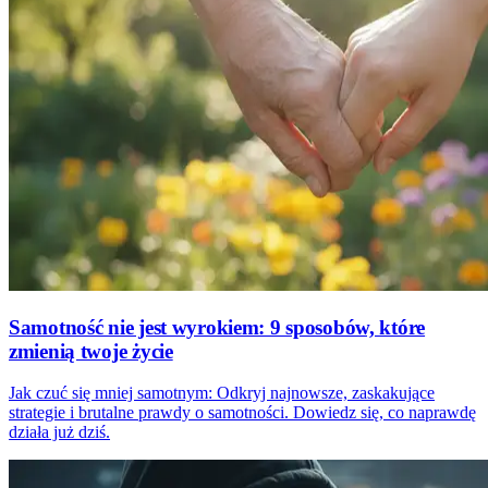
Samotność nie jest wyrokiem: 9 sposobów, które
zmienią twoje życie
Jak czuć się mniej samotnym: Odkryj najnowsze, zaskakujące
strategie i brutalne prawdy o samotności. Dowiedz się, co naprawdę
działa już dziś.