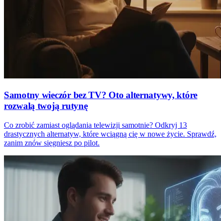
Samotny wieczór bez TV? Oto alternatywy, które
rozwalą twoją rutynę
Co zrobić zamiast oglądania telewizji samotnie? Odkryj 13
drastycznych alternatyw, które wciągną cię w nowe życie. Sprawdź,
zanim znów sięgniesz po pilot.