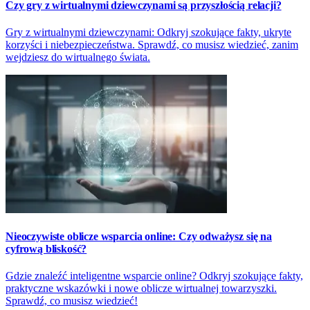
Czy gry z wirtualnymi dziewczynami są przyszłością relacji?
Gry z wirtualnymi dziewczynami: Odkryj szokujące fakty, ukryte
korzyści i niebezpieczeństwa. Sprawdź, co musisz wiedzieć, zanim
wejdziesz do wirtualnego świata.
Nieoczywiste oblicze wsparcia online: Czy odważysz się na
cyfrową bliskość?
Gdzie znaleźć inteligentne wsparcie online? Odkryj szokujące fakty,
praktyczne wskazówki i nowe oblicze wirtualnej towarzyszki.
Sprawdź, co musisz wiedzieć!