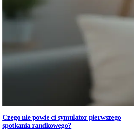
Czego nie powie ci symulator pierwszego
spotkania randkowego?