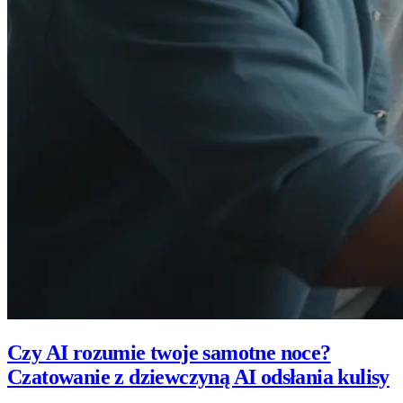
Czy AI rozumie twoje samotne noce?
Czatowanie z dziewczyną AI odsłania kulisy