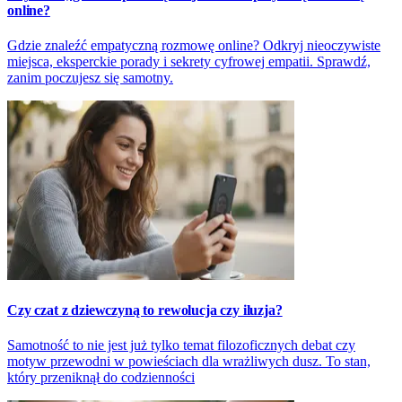
online?
Gdzie znaleźć empatyczną rozmowę online? Odkryj nieoczywiste
miejsca, eksperckie porady i sekrety cyfrowej empatii. Sprawdź,
zanim poczujesz się samotny.
Czy czat z dziewczyną to rewolucja czy iluzja?
Samotność to nie jest już tylko temat filozoficznych debat czy
motyw przewodni w powieściach dla wrażliwych dusz. To stan,
który przeniknął do codzienności