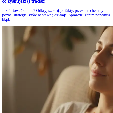
co zyskujesz (i tracisz)
Jak flirtować online? Odkryj szokujące fakty, przełam schematy i
poznaj strategie, które naprawdę działają. Sprawdź, zanim popełnisz
błąd.