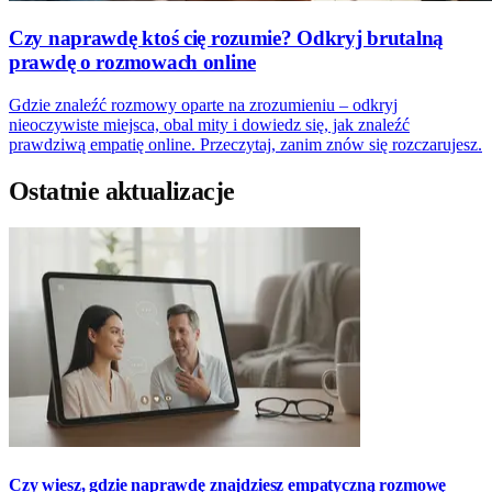
Czy naprawdę ktoś cię rozumie? Odkryj brutalną
prawdę o rozmowach online
Gdzie znaleźć rozmowy oparte na zrozumieniu – odkryj
nieoczywiste miejsca, obal mity i dowiedz się, jak znaleźć
prawdziwą empatię online. Przeczytaj, zanim znów się rozczarujesz.
Ostatnie aktualizacje
Czy wiesz, gdzie naprawdę znajdziesz empatyczną rozmowę