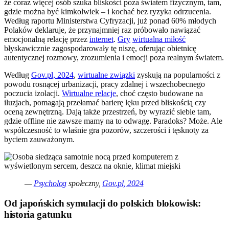
że coraz więcej osób szuka bliskości poza światem fizycznym, tam,
gdzie można być kimkolwiek – i kochać bez ryzyka odrzucenia.
Według raportu Ministerstwa Cyfryzacji, już ponad 60% młodych
Polaków deklaruje, że przynajmniej raz próbowało nawiązać
emocjonalną relację przez
internet
.
Gry
wirtualna miłość
błyskawicznie zagospodarowały tę niszę, oferując obietnicę
autentycznej rozmowy, zrozumienia i emocji poza realnym światem.
Według
Gov.pl, 2024
,
wirtualne związki
zyskują na popularności z
powodu rosnącej urbanizacji, pracy zdalnej i wszechobecnego
poczucia izolacji.
Wirtualne relacje
, choć często budowane na
iluzjach, pomagają przełamać barierę lęku przed bliskością czy
oceną zewnętrzną. Dają także przestrzeń, by wyrazić siebie tam,
gdzie offline nie zawsze mamy na to odwagę. Paradoks? Może. Ale
współczesność to właśnie gra pozorów, szczerości i tęsknoty za
byciem zauważonym.
—
Psycholog
społeczny,
Gov.pl, 2024
Od japońskich symulacji do polskich blokowisk:
historia gatunku