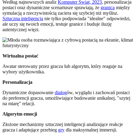
Według najnowszych analiz
Komputer Świat, 2023
, personalizacja
postaci oraz dynamiczne scenariusze sprawiają, że
granica
między
symulacją a rzeczywistością zaciera się szybciej niż myślisz.
Sztuczna inteligencja
nie tylko podpowiada "idealne" odpowiedzi,
ale uczy się twoich emocji, testuje granice i buduje iluzję
autentycznej więzi.
Wirtualna postać
Awatar sterowany przez gracza lub algorytm, który reaguje na
wybory użytkownika.
Personalizacja
Dynamiczne dopasowanie
dialog
ów, wyglądu i zachowań postaci
do preferencji gracza, umożliwiające budowanie unikalnej, "szytej
na miarę" relacji.
Algorytm emocji
Złożone mechanizmy sztucznej inteligencji analizujące reakcje
gracza i adaptujące przebieg
gry
dla maksymalnej immersji.