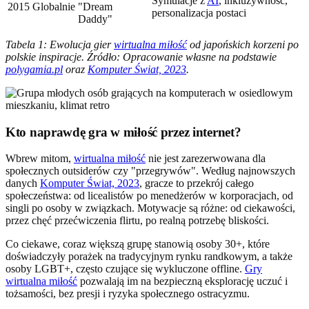
Symulacje z
AI
, inkluzywność,
2015
Globalnie
"Dream
personalizacja postaci
Daddy"
Tabela 1: Ewolucja gier
wirtualna miłość
od japońskich korzeni po
polskie inspiracje. Źródło: Opracowanie własne na podstawie
polygamia.pl
oraz
Komputer Świat, 2023
.
Kto naprawdę gra w miłość przez internet?
Wbrew mitom,
wirtualna miłość
nie jest zarezerwowana dla
społecznych outsiderów czy "przegrywów". Według najnowszych
danych
Komputer Świat, 2023
, gracze to przekrój całego
społeczeństwa: od licealistów po menedżerów w korporacjach, od
singli po osoby w związkach. Motywacje są różne: od ciekawości,
przez chęć przećwiczenia flirtu, po realną potrzebę bliskości.
Co ciekawe, coraz większą grupę stanowią osoby 30+, które
doświadczyły porażek na tradycyjnym rynku randkowym, a także
osoby LGBT+, często czujące się wykluczone offline.
Gry
wirtualna miłość
pozwalają im na bezpieczną eksplorację uczuć i
tożsamości, bez presji i ryzyka społecznego ostracyzmu.