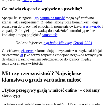
Co mówią eksperci o wpływie na psychikę?
Specjaliści są zgodni:
gry
wirtualna miłość
mogą być zarówno
szansą, jak i zagrożeniem. Z jednej strony uczą komunikacji, dają
przestrzeń do pracy nad emocjami, pomagają ćwiczyć
asertywność
i
empatię. Z drugiej – prowadzą do uzależnień, utrudniają realne
kontakty i mogą pogłębiać
samotność
.
— Dr Anna Wysocka,
psycholog kliniczny
,
Gov.pl, 2024
Co ciekawe,
eksperci
rekomendują korzystanie z narzędzi takich jak
dziewczyna.
ai
jako formy wsparcia emocjonalnego – w rozsądnych
dawkach i z zachowaniem ostrożności co do granicy między
rozrywką a rzeczywistością.
Mit czy rzeczywistość? Największe
kłamstwa o grach wirtualna miłość
„Tylko przegrywy grają w miłość online” – obalamy
stereotypy
To jeden z najczęściej powtarzanych mitów, który nie wytrzymuje