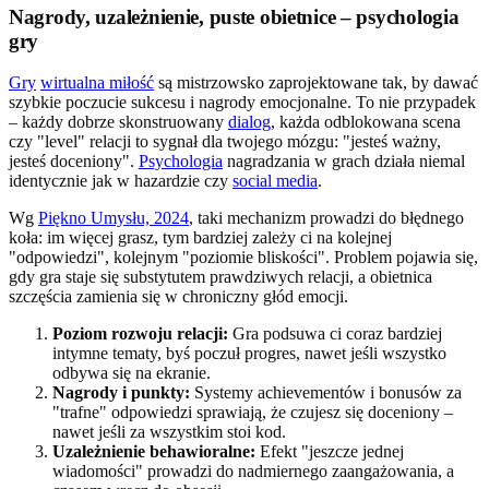
Nagrody, uzależnienie, puste obietnice – psychologia
gry
Gry
wirtualna miłość
są mistrzowsko zaprojektowane tak, by dawać
szybkie poczucie sukcesu i nagrody emocjonalne. To nie przypadek
– każdy dobrze skonstruowany
dialog
, każda odblokowana scena
czy "level" relacji to sygnał dla twojego mózgu: "jesteś ważny,
jesteś doceniony".
Psychologia
nagradzania w grach działa niemal
identycznie jak w hazardzie czy
social media
.
Wg
Piękno Umysłu, 2024
, taki mechanizm prowadzi do błędnego
koła: im więcej grasz, tym bardziej zależy ci na kolejnej
"odpowiedzi", kolejnym "poziomie bliskości". Problem pojawia się,
gdy gra staje się substytutem prawdziwych relacji, a obietnica
szczęścia zamienia się w chroniczny głód emocji.
Poziom rozwoju relacji:
Gra podsuwa ci coraz bardziej
intymne tematy, byś poczuł progres, nawet jeśli wszystko
odbywa się na ekranie.
Nagrody i punkty:
Systemy achievementów i bonusów za
"trafne" odpowiedzi sprawiają, że czujesz się doceniony –
nawet jeśli za wszystkim stoi kod.
Uzależnienie behawioralne:
Efekt "jeszcze jednej
wiadomości" prowadzi do nadmiernego zaangażowania, a