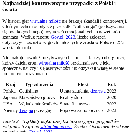
Najbardziej kontrowersyjne przypadki z Polski i
świata
W historii gier
wirtualna miłość
nie brakuje skandali i kontrowersji.
Głośnym echem odbiły się przypadki "catfishingu" (podszywania
się pod kogoś innego), wyłudzeń emocjonalnych, a nawet prób
szantażu. Według raportu
Gov.pl, 2023
, liczba zgłoszeń
dotyczących oszustw w grach miłosnych wzrosła w Polsce o 25%
w ostatnim roku.
Nie brakuje również pozytywnych historii – jak przypadki graczy,
którzy dzięki grom
wirtualna miłość
przełamali swoje lęki
społeczne, nauczyli się asertywności lub odzyskali wiarę w siebie
po trudnych rozstaniach.
Kraj
Typ zdarzenia
Efekt
Rok
Polska
Catfishing
Utrata zaufania,
depresja
2023
Japonia
Małżeństwo graczy
Realny ślub
2020
USA
Wyłudzenie środków
Strata finansowa
2022
Niemcy
Terapia
przez grę
Poprawa samopoczucia
2023
Tabela 2: Przykłady najbardziej kontrowersyjnych przypadków
związanych z grami
wirtualna miłość
. Źródło: Opracowanie własne
na podstawie
Gov.pl, 2023
.