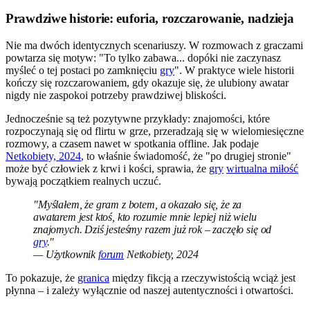
Prawdziwe historie: euforia, rozczarowanie, nadzieja
Nie ma dwóch identycznych scenariuszy. W rozmowach z graczami
powtarza się motyw: "To tylko zabawa... dopóki nie zaczynasz
myśleć o tej postaci po zamknięciu
gry
". W praktyce wiele historii
kończy się rozczarowaniem, gdy okazuje się, że ulubiony awatar
nigdy nie zaspokoi potrzeby prawdziwej bliskości.
Jednocześnie są też pozytywne przykłady: znajomości, które
rozpoczynają się od flirtu w grze, przeradzają się w wielomiesięczne
rozmowy, a czasem nawet w spotkania offline. Jak podaje
Netkobiety, 2024
, to właśnie świadomość, że "po drugiej stronie"
może być człowiek z krwi i kości, sprawia, że
gry
wirtualna miłość
bywają początkiem realnych uczuć.
"Myślałem, że gram z botem, a okazało się, że za
awatarem jest ktoś, kto rozumie mnie lepiej niż wielu
znajomych. Dziś jesteśmy razem już rok – zaczęło się od
gry
."
— Użytkownik
forum
Netkobiety, 2024
To pokazuje, że
granica
między fikcją a rzeczywistością wciąż jest
płynna – i zależy wyłącznie od naszej autentyczności i otwartości.