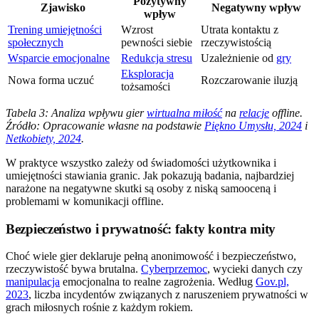
Pozytywny
Zjawisko
Negatywny wpływ
wpływ
Trening umiejętności
Wzrost
Utrata kontaktu z
społecznych
pewności siebie
rzeczywistością
Wsparcie emocjonalne
Redukcja stresu
Uzależnienie od
gry
Eksploracja
Nowa forma uczuć
Rozczarowanie iluzją
tożsamości
Tabela 3: Analiza wpływu gier
wirtualna miłość
na
relacje
offline.
Źródło: Opracowanie własne na podstawie
Piękno Umysłu, 2024
i
Netkobiety, 2024
.
W praktyce wszystko zależy od świadomości użytkownika i
umiejętności stawiania granic. Jak pokazują badania, najbardziej
narażone na negatywne skutki są osoby z niską samooceną i
problemami w komunikacji offline.
Bezpieczeństwo i prywatność: fakty kontra mity
Choć wiele gier deklaruje pełną anonimowość i bezpieczeństwo,
rzeczywistość bywa brutalna.
Cyberprzemoc
, wycieki danych czy
manipulacja
emocjonalna to realne zagrożenia. Według
Gov.pl,
2023
, liczba incydentów związanych z naruszeniem prywatności w
grach miłosnych rośnie z każdym rokiem.