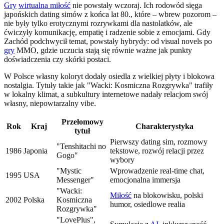
Gry
wirtualna miłość
nie powstały wczoraj. Ich rodowód sięga
japońskich dating simów z końca lat 80., które – wbrew pozorom –
nie były tylko erotycznymi rozrywkami dla nastolatków, ale
ćwiczyły komunikację, empatię i radzenie sobie z emocjami. Gdy
Zachód podchwycił temat, powstały hybrydy: od visual novels po
gry
MMO, gdzie uczucia stają się równie ważne jak punkty
doświadczenia czy skórki postaci.
W Polsce własny koloryt dodały osiedla z wielkiej płyty i blokowa
nostalgia. Tytuły takie jak "Wacki: Kosmiczna Rozgrywka" trafiły
w lokalny klimat, a subkultury internetowe nadały relacjom swój
własny, niepowtarzalny vibe.
Przełomowy
Rok
Kraj
Charakterystyka
tytuł
Pierwszy dating sim, rozmowy
"Tenshitachi no
1986
Japonia
tekstowe, rozwój relacji przez
Gogo"
wybory
"Mystic
Wprowadzenie real-time chat,
1995
USA
Messenger"
emocjonalna immersja
"Wacki:
Miłość
na blokowisku, polski
2002
Polska
Kosmiczna
humor, osiedlowe realia
Rozgrywka"
"LovePlus",