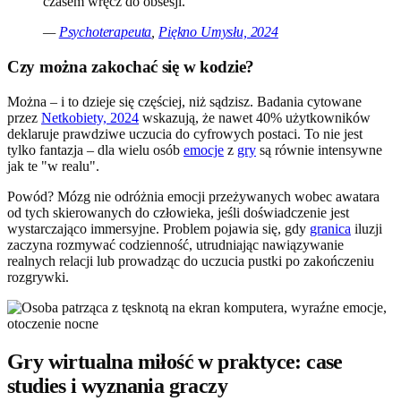
czasem wręcz do obsesji.
—
Psychoterapeuta
,
Piękno Umysłu, 2024
Czy można zakochać się w kodzie?
Można – i to dzieje się częściej, niż sądzisz. Badania cytowane
przez
Netkobiety, 2024
wskazują, że nawet 40% użytkowników
deklaruje prawdziwe uczucia do cyfrowych postaci. To nie jest
tylko fantazja – dla wielu osób
emocje
z
gry
są równie intensywne
jak te "w realu".
Powód? Mózg nie odróżnia emocji przeżywanych wobec awatara
od tych skierowanych do człowieka, jeśli doświadczenie jest
wystarczająco immersyjne. Problem pojawia się, gdy
granica
iluzji
zaczyna rozmywać codzienność, utrudniając nawiązywanie
realnych relacji lub prowadząc do uczucia pustki po zakończeniu
rozgrywki.
Gry wirtualna miłość w praktyce: case
studies i wyznania graczy