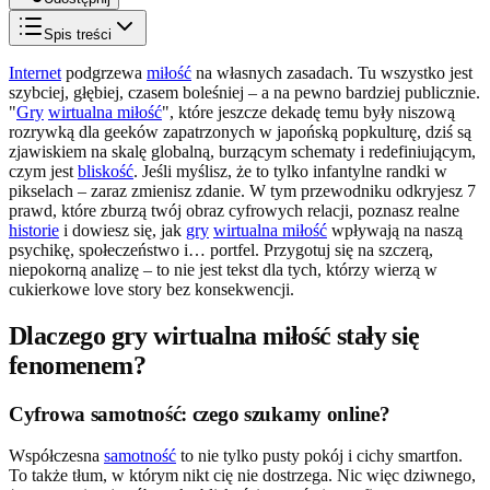
Spis treści
Internet
podgrzewa
miłość
na własnych zasadach. Tu wszystko jest
szybciej, głębiej, czasem boleśniej – a na pewno bardziej publicznie.
"
Gry
wirtualna miłość
", które jeszcze dekadę temu były niszową
rozrywką dla geeków zapatrzonych w japońską popkulturę, dziś są
zjawiskiem na skalę globalną, burzącym schematy i redefiniującym,
czym jest
bliskość
. Jeśli myślisz, że to tylko infantylne randki w
pikselach – zaraz zmienisz zdanie. W tym przewodniku odkryjesz 7
prawd, które zburzą twój obraz cyfrowych relacji, poznasz realne
historie
i dowiesz się, jak
gry
wirtualna miłość
wpływają na naszą
psychikę, społeczeństwo i… portfel. Przygotuj się na szczerą,
niepokorną analizę – to nie jest tekst dla tych, którzy wierzą w
cukierkowe love story bez konsekwencji.
Dlaczego gry wirtualna miłość stały się
fenomenem?
Cyfrowa samotność: czego szukamy online?
Współczesna
samotność
to nie tylko pusty pokój i cichy smartfon.
To także tłum, w którym nikt cię nie dostrzega. Nic więc dziwnego,