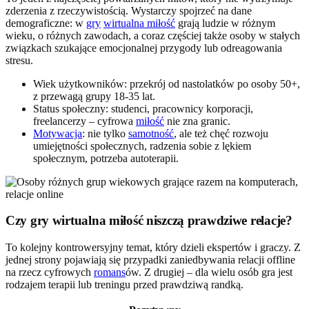
zderzenia z rzeczywistością. Wystarczy spojrzeć na dane
demograficzne: w
gry
wirtualna miłość
grają ludzie w różnym
wieku, o różnych zawodach, a coraz częściej także osoby w stałych
związkach szukające emocjonalnej przygody lub odreagowania
stresu.
Wiek użytkowników: przekrój od nastolatków po osoby 50+,
z przewagą grupy 18-35 lat.
Status społeczny: studenci, pracownicy korporacji,
freelancerzy – cyfrowa
miłość
nie zna granic.
Motywacja
: nie tylko
samotność
, ale też chęć rozwoju
umiejętności społecznych, radzenia sobie z lękiem
społecznym, potrzeba autoterapii.
Czy gry wirtualna miłość niszczą prawdziwe relacje?
To kolejny kontrowersyjny temat, który dzieli ekspertów i graczy. Z
jednej strony pojawiają się przypadki zaniedbywania relacji offline
na rzecz cyfrowych
romans
ów. Z drugiej – dla wielu osób gra jest
rodzajem terapii lub treningu przed prawdziwą randką.