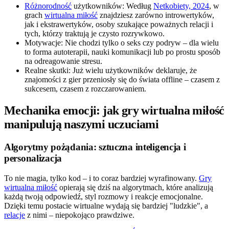
Różnorodność
użytkowników: Według
Netkobiety, 2024
, w
grach
wirtualna miłość
znajdziesz zarówno introwertyków,
jak i ekstrawertyków, osoby szukające poważnych relacji i
tych, którzy traktują je czysto rozrywkowo.
Motywacje: Nie chodzi tylko o seks czy podryw – dla wielu
to forma autoterapii, nauki komunikacji lub po prostu sposób
na odreagowanie stresu.
Realne skutki: Już wielu użytkowników deklaruje, że
znajomości z gier przeniosły się do świata offline – czasem z
sukcesem, czasem z rozczarowaniem.
Mechanika emocji: jak gry wirtualna miłość
manipulują naszymi uczuciami
Algorytmy pożądania: sztuczna inteligencja i
personalizacja
To nie magia, tylko kod – i to coraz bardziej wyrafinowany.
Gry
wirtualna miłość
opierają się dziś na algorytmach, które analizują
każdą twoją odpowiedź, styl rozmowy i reakcje emocjonalne.
Dzięki temu postacie wirtualne wydają się bardziej "ludzkie", a
relacje
z nimi – niepokojąco prawdziwe.