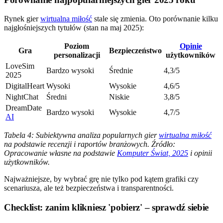
Rynek gier
wirtualna miłość
stale się zmienia. Oto porównanie kilku
najgłośniejszych tytułów (stan na maj 2025):
Poziom
Opinie
Gra
Bezpieczeństwo
personalizacji
użytkowników
LoveSim
Bardzo wysoki
Średnie
4,3/5
2025
DigitalHeart
Wysoki
Wysokie
4,6/5
NightChat
Średni
Niskie
3,8/5
DreamDate
Bardzo wysoki
Wysokie
4,7/5
AI
Tabela 4: Subiektywna analiza popularnych gier
wirtualna miłość
na podstawie recenzji i raportów branżowych. Źródło:
Opracowanie własne na podstawie
Komputer Świat, 2025
i opinii
użytkowników.
Najważniejsze, by wybrać grę nie tylko pod kątem grafiki czy
scenariusza, ale też bezpieczeństwa i transparentności.
Checklist: zanim klikniesz 'pobierz' – sprawdź siebie