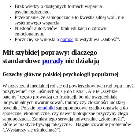
Brak wiedzy o dostępnych formach wsparcia
psychologicznego.
Przekonanie, że samopoczucie to kwestia silnej woli, nie
systemowego wsparcia.
Niedobór autorytetów i brak edukacji o zdrowiu
emocjonalnym.
Poczucie, że wnioski o
pomoc
to wstydliwa „słabość”.
Mit szybkiej poprawy: dlaczego
standardowe
porady
nie działają
Grzechy główne polskiej psychologii popularnej
W przestrzeni medialnej roi się od powierzchownych rad typu „myśl
pozytywnie” czy „uśmiechnij się do lustra”. Ale te „szybkie
patenty” często prowadzą do frustracji, bo nie uwzględniają
indywidualnych uwarunkowań, traumy czy złożoności ludzkiej
psychiki. Polskie
poradniki
samopomocowe rzadko omawiają tło
społeczne, ekonomiczne, czy nawet biologiczne przyczyny złego
samopoczucia. Zamiast tego serwują uniwersalne „złote myśli”,
które w praktyce bywają toksyczne. - Bagatelizowanie problemów
(„Wystarczy się uśmiechnąć”).