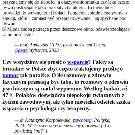
przyznajemy się do słabości, a okazywanie smutku czy lęku często
bywa postrzegane jako brak siły charakteru. Ta mentalność
prowadzi do wewnętrznej izolacji i pogłębia spiralę negatywnych
emocji, które – zamiast być przepracowywane – są spychane pod
dywan.
— prof. Agnieszka Golec, psycholożka społeczna,
Gazeta
Wyborcza, 2023
Czy wstydzimy się prosić o
wsparcie
? Fakty są
brutalne: w Polsce zbyt często traktujemy prośbę o
pomoc
jak porażkę. O ile rozmowy o zdrowiu
fizycznym przestają być tabu, to rozmowy o zdrowiu
psychicznym są nadal wypierane. Według badań, aż
47% Polaków doświadcza niepokoju związanych z
życiem zawodowym, ale tylko niewielki odsetek szuka
wsparcia u psychologa czy terapeuty.
— dr Katarzyna Korpolewska,
psycholog
, Polityka,
2024 - Wiele osób obawia się oceny otoczenia („Co
powiedzą inni?”).