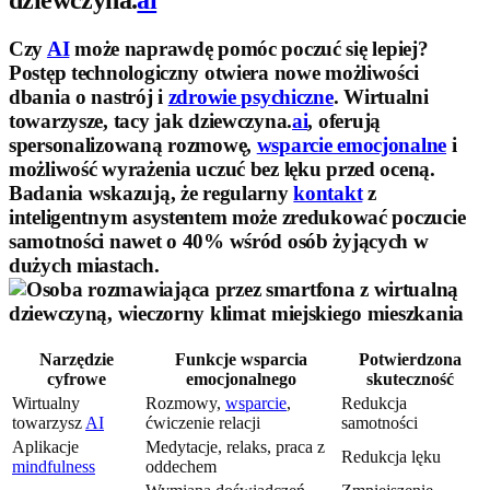
Czy
AI
może naprawdę pomóc poczuć się lepiej?
Postęp technologiczny otwiera nowe możliwości
dbania o nastrój i
zdrowie psychiczne
. Wirtualni
towarzysze, tacy jak dziewczyna.
ai
, oferują
spersonalizowaną rozmowę,
wsparcie emocjonalne
i
możliwość wyrażenia uczuć bez lęku przed oceną.
Badania wskazują, że regularny
kontakt
z
inteligentnym asystentem może zredukować poczucie
samotności nawet o 40% wśród osób żyjących w
dużych miastach.
Narzędzie
Funkcje wsparcia
Potwierdzona
cyfrowe
emocjonalnego
skuteczność
Wirtualny
Rozmowy,
wsparcie
,
Redukcja
towarzysz
AI
ćwiczenie relacji
samotności
Aplikacje
Medytacje, relaks, praca z
Redukcja lęku
mindfulness
oddechem