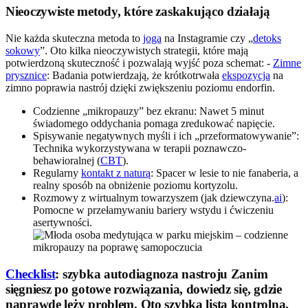
Nieoczywiste metody, które zaskakująco działają
Nie każda skuteczna metoda to
joga
na Instagramie czy „
detoks
sokowy
”. Oto kilka nieoczywistych strategii, które mają
potwierdzoną skuteczność i pozwalają wyjść poza schemat: -
Zimne
prysznice
: Badania potwierdzają, że krótkotrwała
ekspozycja
na
zimno poprawia nastrój dzięki zwiększeniu poziomu endorfin.
Codzienne „mikropauzy” bez ekranu: Nawet 5 minut
świadomego oddychania pomaga zredukować napięcie.
Spisywanie negatywnych myśli i ich „przeformatowywanie”:
Technika wykorzystywana w terapii poznawczo-
behawioralnej (
CBT
).
Regularny
kontakt z naturą
: Spacer w lesie to nie fanaberia, a
realny sposób na obniżenie poziomu kortyzolu.
Rozmowy z wirtualnym towarzyszem (jak dziewczyna.
ai
):
Pomocne w przełamywaniu bariery wstydu i ćwiczeniu
asertywności.
Checklist
: szybka autodiagnoza nastroju Zanim
sięgniesz po gotowe rozwiązania, dowiedz się, gdzie
naprawdę leży problem. Oto szybka lista kontrolna,