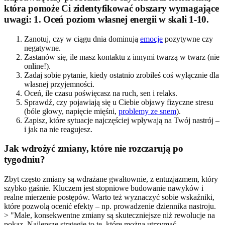
która pomoże Ci zidentyfikować obszary wymagające
uwagi: 1. Oceń poziom własnej energii w skali 1-10.
Zanotuj, czy w ciągu dnia dominują
emocje
pozytywne czy
negatywne.
Zastanów się, ile masz kontaktu z innymi twarzą w twarz (nie
online!).
Zadaj sobie pytanie, kiedy ostatnio zrobiłeś coś wyłącznie dla
własnej przyjemności.
Oceń, ile czasu poświęcasz na ruch, sen i relaks.
Sprawdź, czy pojawiają się u Ciebie objawy fizyczne stresu
(bóle głowy, napięcie mięśni,
problemy ze snem
).
Zapisz, które sytuacje najczęściej wpływają na Twój nastrój –
i jak na nie reagujesz.
Jak wdrożyć zmiany, które nie rozczarują po
tygodniu?
Zbyt często zmiany są wdrażane gwałtownie, z entuzjazmem, który
szybko gaśnie. Kluczem jest stopniowe budowanie nawyków i
realne mierzenie postępów. Warto też wyznaczyć sobie wskaźniki,
które pozwolą ocenić efekty – np. prowadzenie dziennika nastroju.
> "Małe, konsekwentne zmiany są skuteczniejsze niż rewolucje na
pokaz. Najlepsze strategie to te, które można utrzymać