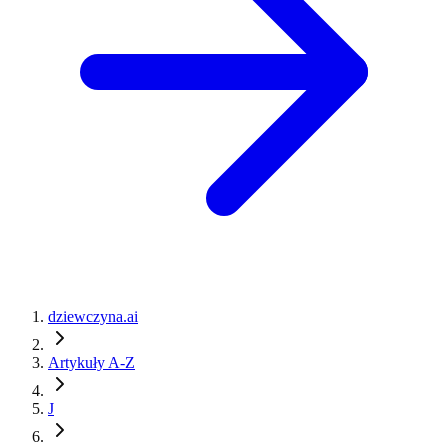
dziewczyna.ai
Artykuły A-Z
J