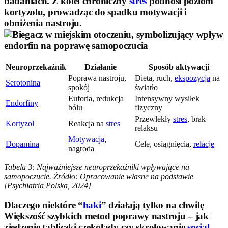
badaniach. Z kolei chroniczny
stres
podnosi poziom
kortyzolu, prowadząc do spadku motywacji i
obniżenia nastroju.
Neuroprzekaźnik
Działanie
Sposób aktywacji
Poprawa nastroju,
Dieta, ruch,
ekspozycja
na
Serotonina
spokój
światło
Euforia, redukcja
Intensywny wysiłek
Endorfiny
bólu
fizyczny
Przewlekły
stres
, brak
Kortyzol
Reakcja na
stres
relaksu
Motywacja
,
Dopamina
Cele, osiągnięcia,
relacje
nagroda
Tabela 3: Najważniejsze neuroprzekaźniki wpływające na
samopoczucie.
Źródło: Opracowanie własne na podstawie
[Psychiatria Polska, 2024]
Dlaczego niektóre “
haki
” działają tylko na chwilę
Większość szybkich metod poprawy nastroju – jak
zjedzenie tabliczki czekolady czy skrolowanie
social