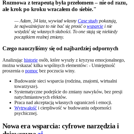
Rozmowa z terapeutą była przełomem – nie od razu,
ale krok po kroku wracałem do siebie."
— Adam, 34 lata, wywiad własny
Case study
pokazują,
że najważniejsze to nie bać się prosić o
wsparcie
i nie
wstydzić się własnych słabości. To one stają się niekiedy
początkiem realnej zmiany.
Czego nauczyliśmy się od najbardziej odpornych
Analizując
historie
osób, które wyszły z kryzysu emocjonalnego,
można wskazać kilka wspólnych elementów: - Umiejętność
proszenia o
pomoc
bez poczucia winy.
Budowanie sieci wsparcia (rodzina, znajomi, wirtualni
towarzysze).
Systematyczne podejście do zmiany nawyków, bez presji
natychmiastowych efektów.
Praca nad akceptacją własnych ograniczeń i emocji.
Wytrwałość
i cierpliwość w budowaniu odporności
psychicznej.
Nowa era wsparcia: cyfrowe narzędzia i
dziewczyna.
ai