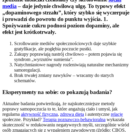
media
– daje jedynie chwilową ulgę. To typowy efekt
„dopaminowego strzału”, który szybko się wyczerpuje
i prowadzi do powrotu do punktu wyjścia. 1.
Spożywanie cukru podnosi poziom dopaminy, ale
efekt jest krótkotrwały.
Scrollowanie mediów społecznościowych daje szybkie
gratyfikacje, ale pogłębia poczucie pustki.
Zakupy poprawiają nastrój chwilowo – potem pojawia się
syndrom „wyrzutów sumienia”.
Natychmiastowe nagrody rozleniwiają naturalne mechanizmy
samoregulacji.
Brak trwałej zmiany nawyków – wracamy do starych
schematów.
Eksperymenty na sobie: co pokazują badania?
Aktualne badania potwierdzają, że najskuteczniejsze metody
poprawy samopoczucia to te, które angażują ciało i umysł, jak
regularna
aktywność fizyczna
,
zdrowa dieta
i autentyczne
relacje
społeczne. Przykład?
Terapia poznawczo-behawioralna
wykazała
skuteczność w redukowaniu negatywnych myśli, szczególnie wśród
osób zmagających się z wypaleniem zawodowym (źródło: CBOS,