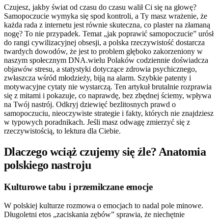
Czujesz, jakby świat od czasu do czasu walił Ci się na głowę?
Samopoczucie wymyka się spod kontroli, a Ty masz wrażenie, że
każda rada z internetu jest równie skuteczna, co plaster na złamaną
nogę? To nie przypadek. Temat „jak poprawić samopoczucie” urósł
do rangi cywilizacyjnej obsesji, a polska rzeczywistość dostarcza
twardych dowodów, że jest to problem głęboko zakorzeniony w
naszym społecznym DNA.wielu Polaków codziennie doświadcza
objawów stresu, a statystyki dotyczące zdrowia psychicznego,
zwłaszcza wśród młodzieży, biją na alarm. Szybkie patenty i
motywacyjne cytaty nie wystarczą. Ten artykuł brutalnie rozprawia
się z mitami i pokazuje, co naprawdę, bez zbędnej ściemy, wpływa
na Twój nastrój. Odkryj dziewięć bezlitosnych prawd o
samopoczuciu, nieoczywiste strategie i fakty, których nie znajdziesz
w typowych poradnikach. Jeśli masz odwagę zmierzyć się z
rzeczywistością, to lektura dla Ciebie.
Dlaczego wciąż czujemy się źle? Anatomia
polskiego nastroju
Kulturowe tabu i przemilczane emocje
W polskiej kulturze rozmowa o emocjach to nadal pole minowe.
Długoletni etos „zaciskania zębów” sprawia, że niechętnie