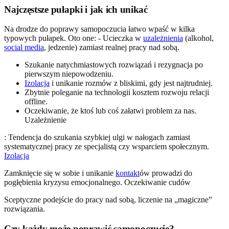
Najczęstsze pułapki i jak ich unikać
Na drodze do poprawy samopoczucia łatwo wpaść w kilka
typowych pułapek. Oto one: - Ucieczka w
uzależnienia
(alkohol,
social media
, jedzenie) zamiast realnej pracy nad sobą.
Szukanie natychmiastowych rozwiązań i rezygnacja po
pierwszym niepowodzeniu.
Izolacja
i unikanie rozmów z bliskimi, gdy jest najtrudniej.
Zbytnie poleganie na technologii kosztem rozwoju relacji
offline.
Oczekiwanie, że ktoś lub coś załatwi problem za nas.
Uzależnienie
: Tendencja do szukania szybkiej ulgi w nałogach zamiast
systematycznej pracy ze specjalistą czy wsparciem społecznym.
Izolacja
Zamknięcie się w sobie i unikanie
kontakt
ów prowadzi do
pogłębienia kryzysu emocjonalnego. Oczekiwanie cudów
Sceptyczne podejście do pracy nad sobą, liczenie na „magiczne”
rozwiązania.
Czy każdy może poprawić samopoczucie?