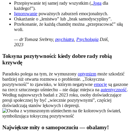
Przepisywanie tej samej rady wszystkim („
Joga
dla
każdego!”).
Ignorowanie
poważnych zaburzeń emocjonalnych.
Oskarżanie o „lenistwo” lub „brak samodyscypliny”.
Przekonanie, że każdą chandrę można „przepracować” siłą
woli.
— dr Tomasz Srebrny,
psychiatra
,
Psychologia
Dziś,
2023
Toksyna pozytywności: kiedy dobre rady robią
krzywdę
Paradoks polega na tym, że wymuszony
optymizm
może szkodzić
bardziej niż otwarta rozmowa o problemie. „Toksyczna
pozytywność” to zjawisko, w którym negatywne
emocje
są gaszone
na rzecz sztucznego uśmiechu – nie dając miejsca na
autentyczność
.
Według najnowszych badań z 2023 roku, osoby doświadczające
presji społecznej by być „wiecznie pozytywnymi”, częściej
doświadczają stanów lękowych i depresji.
Największe mity o samopoczuciu — obalamy!