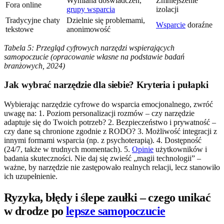
Wymiana doświadczeń,
Zmniejszenie
Fora online
grupy wsparcia
izolacji
Tradycyjne chaty
Dzielnie się problemami,
Wsparcie
doraźne
tekstowe
anonimowość
Tabela 5: Przegląd cyfrowych narzędzi wspierających
samopoczucie (opracowanie własne na podstawie badań
branżowych, 2024)
Jak wybrać narzędzie dla siebie? Kryteria i pułapki
Wybierając narzędzie cyfrowe do wsparcia emocjonalnego, zwróć
uwagę na: 1. Poziom personalizacji rozmów – czy narzędzie
adaptuje się do Twoich potrzeb? 2. Bezpieczeństwo i prywatność –
czy dane są chronione zgodnie z RODO? 3. Możliwość integracji z
innymi formami wsparcia (np. z psychoterapią). 4. Dostępność
(24/7, także w trudnych momentach). 5.
Opinie
użytkowników i
badania skuteczności. Nie daj się zwieść „magii technologii” –
ważne, by narzędzie nie zastępowało realnych relacji, lecz stanowiło
ich uzupełnienie.
Ryzyka, błędy i ślepe zaułki – czego unikać
w drodze po
lepsze samopoczucie