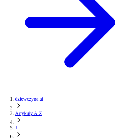
dziewczyna.ai
Artykuły A-Z
J