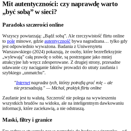
Mit autentyczności: czy naprawdę warto
„być sobą” w sieci?
Paradoks szczerości online
Wszyscy powtarzają: „Bądź sobą”. Ale rzeczywistość flirtu online
to
pole
minowe, gdzie
autentyczność
bywa nagradzana… tylko gdy
jest odpowiednio wyważona. Badania z Uniwersytetu
Warszawskiego (2024) pokazują, że osoby, które bezrefleksyjnie
„wylewają” całą prawdę o sobie, są postrzegane jako mniej
atrakcyjne lub wręcz zdesperowane. Z drugiej strony, przesadne
udawanie czy naciąganie faktów prowadzi do utraty zaufania i
szybkiego „unmatchu”.
"
Internet
nagradza tych, którzy potrafią grać rolę – ale
nie przesadzają." — Michał, praktyk flirtu online
Zaufanie jest tu walutą. Szczerość nie polega na wywieszeniu
wszystkich brudów na widoku, ale na inteligentnym dawkowaniu
informacji, które zaciekawią, a nie odstraszą.
Maski, filtry i granice