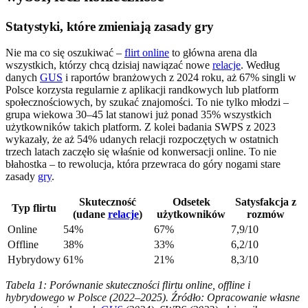
Statystyki, które zmieniają zasady gry
Nie ma co się oszukiwać –
flirt online
to główna arena dla
wszystkich, którzy chcą dzisiaj nawiązać nowe
relacje
. Według
danych
GUS
i raportów branżowych z 2024 roku, aż 67% singli w
Polsce korzysta regularnie z aplikacji randkowych lub platform
społecznościowych, by szukać znajomości. To nie tylko młodzi –
grupa wiekowa 30–45 lat stanowi już ponad 35% wszystkich
użytkowników takich platform. Z kolei badania SWPS z 2023
wykazały, że aż 54% udanych relacji rozpoczętych w ostatnich
trzech latach zaczęło się właśnie od konwersacji online. To nie
błahostka – to rewolucja, która przewraca do góry nogami stare
zasady
gry
.
Skuteczność
Odsetek
Satysfakcja z
Typ flirtu
(udane
relacje
)
użytkowników
rozmów
Online
54%
67%
7,9/10
Offline
38%
33%
6,2/10
Hybrydowy
61%
21%
8,3/10
Tabela 1: Porównanie skuteczności flirtu online, offline i
hybrydowego w Polsce (2022–2025). Źródło: Opracowanie własne