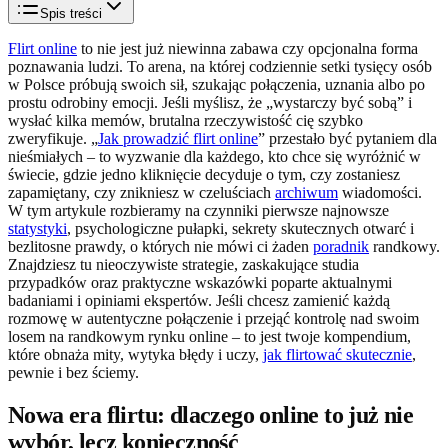
Spis treści
Flirt online
to nie jest już niewinna zabawa czy opcjonalna forma
poznawania ludzi. To arena, na której codziennie setki tysięcy osób
w Polsce próbują swoich sił, szukając połączenia, uznania albo po
prostu odrobiny emocji. Jeśli myślisz, że „wystarczy być sobą” i
wysłać kilka memów, brutalna rzeczywistość cię szybko
zweryfikuje. „
Jak prowadzić flirt online
” przestało być pytaniem dla
nieśmiałych – to wyzwanie dla każdego, kto chce się wyróżnić w
świecie, gdzie jedno kliknięcie decyduje o tym, czy zostaniesz
zapamiętany, czy znikniesz w czeluściach
archiwum
wiadomości.
W tym artykule rozbieramy na czynniki pierwsze najnowsze
statystyki
, psychologiczne pułapki, sekrety skutecznych otwarć i
bezlitosne prawdy, o których nie mówi ci żaden
poradnik
randkowy.
Znajdziesz tu nieoczywiste strategie, zaskakujące studia
przypadków oraz praktyczne wskazówki poparte aktualnymi
badaniami i opiniami ekspertów. Jeśli chcesz zamienić każdą
rozmowę w autentyczne połączenie i przejąć kontrolę nad swoim
losem na randkowym rynku online – to jest twoje kompendium,
które obnaża mity, wytyka błędy i uczy,
jak flirtować skutecznie
,
pewnie i bez ściemy.
Nowa era flirtu: dlaczego online to już nie
wybór, lecz konieczność