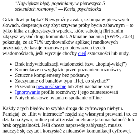
"Największe błędy popełniamy w pierwszych 5
sekundach rozmowy." — Kasia, psycholożka
Gdzie tkwi pułapka? Niewyraźny avatar, sztampa w pierwszych
słowach, desperacja czy zbyt sztywne próby bycia zabawnym – to
tylko kilka z najczęstszych wpadek, które sabotują flirt zanim
zdążysz wysłać drugi komunikat. Aktualne badania [SWPS, 2023]
pokazują, że aż 71% użytkowników aplikacji randkowych
przyznaje, że kasuje rozmowę po pierwszych trzech
wiadomościach, jeśli wyczuje choćby
cień
sztuczności lub nudy.
Brak indywidualizacji wiadomości (tzw. „kopiuj-wklej”)
Komentarze o wyglądzie przed poznaniem rozmówcy
Sztuczne komplementy bez podstawy
Zaczynanie od banałów typu „Hej, co słychać?”
Przesadna
pewność siebie
lub zbyt nachalne żarty
Ignorowanie
profilu rozmówcy i jego zainteresowań
Natychmiastowe pytania o spotkanie offline
Każdy z tych błędów to szybka droga do cyfrowego niebytu.
Pamiętaj, że „flirt w internecie” rządzi się własnymi prawami i to, co
działa na żywo, online potrafi zostać odebrane jako nachalność lub
brak oryginalności. Jeśli chcesz naprawdę zabłysnąć, musisz
nauczyć się czytać i korzystać z niuansów komunikacji cyfrowej.