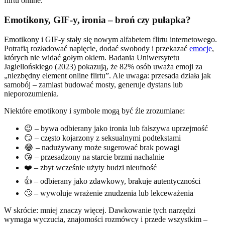
flirtu online.
Emotikony, GIF-y, ironia – broń czy pułapka?
Emotikony i GIF-y stały się nowym alfabetem flirtu internetowego.
Potrafią rozładować napięcie, dodać swobody i przekazać
emocje
,
których nie widać gołym okiem. Badania Uniwersytetu
Jagiellońskiego (2023) pokazują, że 82% osób uważa emoji za
„niezbędny element online flirtu”. Ale uwaga: przesada działa jak
samobój – zamiast budować mosty, generuje dystans lub
nieporozumienia.
Niektóre emotikony i symbole mogą być źle zrozumiane:
😉 – bywa odbierany jako ironia lub fałszywa uprzejmość
😏 – często kojarzony z seksualnymi podtekstami
😂 – nadużywany może sugerować brak powagi
😘 – przesadzony na starcie brzmi nachalnie
❤️ – zbyt wcześnie użyty budzi nieufność
👍 – odbierany jako zdawkowy, brakuje autentyczności
🙄 – wywołuje wrażenie znudzenia lub lekceważenia
W skrócie: mniej znaczy więcej. Dawkowanie tych narzędzi
wymaga wyczucia, znajomości rozmówcy i przede wszystkim –