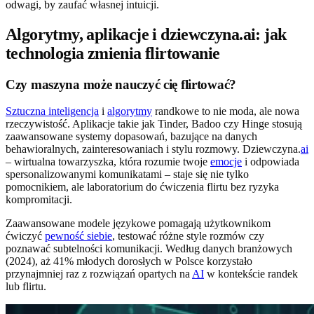
odwagi, by zaufać własnej intuicji.
Algorytmy, aplikacje i dziewczyna.ai: jak
technologia zmienia flirtowanie
Czy maszyna może nauczyć cię flirtować?
Sztuczna inteligencja
i
algorytmy
randkowe to nie moda, ale nowa
rzeczywistość. Aplikacje takie jak Tinder, Badoo czy Hinge stosują
zaawansowane systemy dopasowań, bazujące na danych
behawioralnych, zainteresowaniach i stylu rozmowy. Dziewczyna.
ai
– wirtualna towarzyszka, która rozumie twoje
emocje
i odpowiada
spersonalizowanymi komunikatami – staje się nie tylko
pomocnikiem, ale laboratorium do ćwiczenia flirtu bez ryzyka
kompromitacji.
Zaawansowane modele językowe pomagają użytkownikom
ćwiczyć
pewność siebie
, testować różne style rozmów czy
poznawać subtelności komunikacji. Według danych branżowych
(2024), aż 41% młodych dorosłych w Polsce korzystało
przynajmniej raz z rozwiązań opartych na
AI
w kontekście randek
lub flirtu.