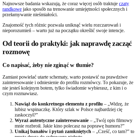
Najnowsze badania wskazują, że coraz więcej osób traktuje
czaty
randkowe
jako sposób na trenowanie umiejętności społecznych i
przełamywanie nieśmiałości.
Znajomość tych różnic pozwala uniknąć wielu rozczarowań i
nieporozumień – warto już na początku określić swoje intencje.
Od teorii do praktyki: jak naprawdę zacząć
rozmowę
Co napisać, żeby nie zginąć w tłumie?
Zamiast powielać utarte schematy, warto postawić na prawdziwe
zainteresowanie i odniesienie do profilu rozmówcy. To pokazuje, że
nie jesteś kolejnym botem, tylko świadomie wybierasz, z kim i o
czym rozmawiasz.
Nawiąż do konkretnego elementu z profilu
– „Widzę, że
lubisz wspinaczkę. Który szlak w Polsce najbardziej cię
zaskoczył?”
Wyraź autentyczne zainteresowanie
– „Twój opis filmowy
mnie rozbroił. Jakie kino polecasz na poprawę humoru?”
Unikaj banałów i pytań zamkniętych
– „Cześć, co tam?” to
prosta droga do cyfrowego niebytu.