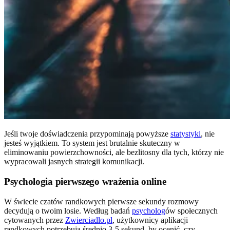
Jeśli twoje doświadczenia przypominają powyższe
statystyki
, nie
jesteś wyjątkiem. To system jest brutalnie skuteczny w
eliminowaniu powierzchowności, ale bezlitosny dla tych, którzy nie
wypracowali jasnych strategii komunikacji.
Psychologia pierwszego wrażenia online
W świecie czatów randkowych pierwsze sekundy rozmowy
decydują o twoim losie. Według badań
psycholog
ów społecznych
cytowanych przez
Zwierciadlo.pl
, użytkownicy aplikacji
randkowych potrzebują średnio 3-5 sekund, by ocenić, czy