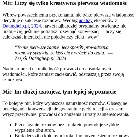
Mit: Liczy się tylko kreatywna pierwsza wiadomość
Wbrew powszechnemu przekonaniu, nie tylko pierwsza wiadomość
decyduje o sukcesie rozmowy. Według
analizy
ekspertów z
Datinghelp.pl, 2024
, nawet najbardziej oryginalny otwieracz nie
uratuje cię, jeśli nie potrafisz rozwinąć konwersacji – liczy się
całokształt interakcji, nie pojedynczy efekt „wow”.
"To nie pierwsze zdanie, lecz sposób prowadzenia
rozmowy sprawia, że ktoś chce wrócić do czatu." —
Zespół Datinghelp.pl, 2024
Nadmiar presji na unikalność prowadzi do absurdalnych
wiadomości, które zamiast zaciekawić, odstraszają przez swoją
sztuczność.
Mit: Im dłużej czatujesz, tym lepiej się poznacie
To kolejny mit, który wyniszcza naturalność rozmów. Obsesyjne
przeciąganie konwersacji nie gwarantuje głębi relacji – czasem
wręcz przeciwnie, prowadzi do znużenia i utraty zainteresowania.
Przeciąganie rozmów bez konkretu powoduje szybkie
wypalenie obu stron.
Brak decyzji o kolejnym kroku (np. przeniesieniu rozmowy