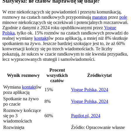
Statystyki: ile czatów naprawdę się udaje?
W erze niekończących się powiadomień i przesytu komunikacją,
rozmowy na czatach randkowych przypominają
maraton
przez
pole
minowe niekończących się oczekiwań i potencjalnych rozczarowań.
Zgodnie z danymi z 2024 roku opublikowanymi przez
Vogue
Polska
, tylko ok. 15% rozmów na czatach randkowych prowadzi do
realnej wymiany
kontakt
ów poza aplikacją, a mniej niż 8% skutkuje
spotkaniem na żywo. Jeszcze bardziej szokujące jest to, że aż 60%
konwersacji kończy się po trzech wiadomościach. Te liczby
pokazują, że sukces w czacie randkowym to nie kwestia przypadku,
lecz wypracowanych strategii i samoświadomości.
Procent
Wynik rozmowy
wszystkich
Źródło/cytat
czatów
Wymiana
kontakt
ów
15%
Vogue Polska, 2024
poza aplikacją
Spotkanie na żywo
8%
Vogue Polska, 2024
po czacie
Rozmowy kończące
się po 3
60%
Papilot.pl, 2024
wiadomościach
Rozwinięta
Źródło: Opracowanie własne