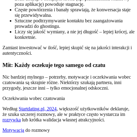
poza aplikację) powoduje stagnację.
Częste powtórzenia i banały sprawiają, że konwersacja staje
się przewidywalna.
Sztuczne podtrzymywanie kontaktu bez zaangażowania
prowadzi do ghostingu.
Liczy się jakość wymiany, a nie jej długość – lepiej krócej, ale
konkretnie.
Zamiast inwestować w ilość, lepiej skupić się na jakości interakcji i
autentyczności.
Mit: Każdy oczekuje tego samego od czatu
Nic bardziej mylnego – potrzeby, motywacje i oczekiwania wobec
czatowania są skrajnie różne. Niektórzy szukają partnera, inni
przygody, jeszcze inni – tylko emocjonalnej odskoczni.
Oczekiwania wobec czatowania
Według
Startdating.pl, 2024
, większość użytkowników deklaruje,
że szuka szczerej rozmowy, ale w praktyce często wystarcza im
rozrywka
lub krótka walidacja własnej atrakcyjności.
Motywacja
do rozmowy