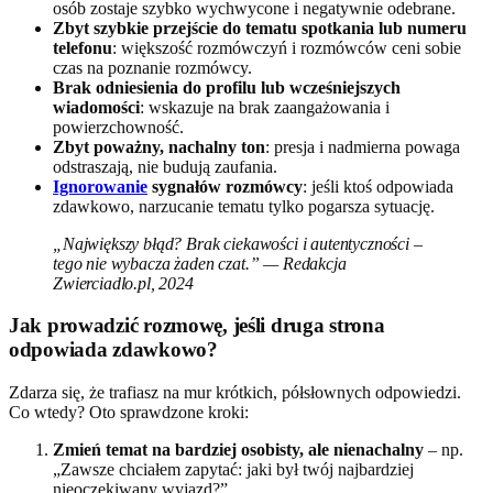
osób zostaje szybko wychwycone i negatywnie odebrane.
Zbyt szybkie przejście do tematu spotkania lub numeru
telefonu
: większość rozmówczyń i rozmówców ceni sobie
czas na poznanie rozmówcy.
Brak odniesienia do profilu lub wcześniejszych
wiadomości
: wskazuje na brak zaangażowania i
powierzchowność.
Zbyt poważny, nachalny ton
: presja i nadmierna powaga
odstraszają, nie budują zaufania.
Ignorowanie
sygnałów rozmówcy
: jeśli ktoś odpowiada
zdawkowo, narzucanie tematu tylko pogarsza sytuację.
„Największy błąd? Brak ciekawości i autentyczności –
tego nie wybacza żaden czat.” — Redakcja
Zwierciadlo.pl, 2024
Jak prowadzić rozmowę, jeśli druga strona
odpowiada zdawkowo?
Zdarza się, że trafiasz na mur krótkich, półsłownych odpowiedzi.
Co wtedy? Oto sprawdzone kroki:
Zmień temat na bardziej osobisty, ale nienachalny
– np.
„Zawsze chciałem zapytać: jaki był twój najbardziej
nieoczekiwany wyjazd?”