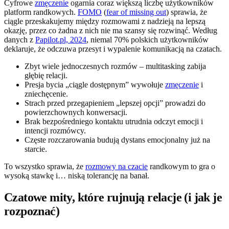
Cyfrowe
zmęczenie
ogarnia coraz większą liczbę użytkowników
platform randkowych.
FOMO
(
fear of missing out
) sprawia, że
ciągle przeskakujemy między rozmowami z nadzieją na lepszą
okazję, przez co żadna z nich nie ma szansy się rozwinąć. Według
danych z
Papilot.pl, 2024
, niemal 70% polskich użytkowników
deklaruje, że odczuwa przesyt i wypalenie komunikacją na czatach.
Zbyt wiele jednoczesnych rozmów – multitasking zabija
głębię relacji.
Presja bycia „ciągle dostępnym” wywołuje
zmęczenie
i
zniechęcenie.
Strach przed przegapieniem „lepszej opcji” prowadzi do
powierzchownych konwersacji.
Brak bezpośredniego kontaktu utrudnia odczyt emocji i
intencji rozmówcy.
Częste rozczarowania budują dystans emocjonalny już na
starcie.
To wszystko sprawia, że
rozmowy na czacie
randkowym to gra o
wysoką stawkę i… niską tolerancję na banał.
Czatowe mity, które rujnują relacje (i jak je
rozpoznać)