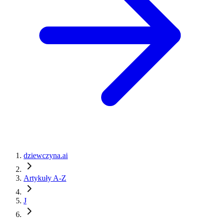
dziewczyna.ai
Artykuły A-Z
J