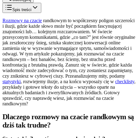
Spis treści
Rozmowy na czacie
randkowym to współczesny poligon szczerości
i iluzji, gdzie każde słowo może być początkiem fascynującej
znajomości lub… kolejnym rozczarowaniem. W świecie
przesyconym komunikatami, gdzie „co tam?” jest równie oryginalne
jak zeszłoroczny śnieg, sztuka skutecznej konwersacji online
zamienia się w wyzwanie wymagające sprytu, samoświadomości i
odwagi. W tym artykule pokazujemy, jak rozmawiać na czacie
randkowym – bez banałów, bez ściemy, bez strachu przed
konfrontacją z brutalną prawdą. Zanurz się w świecie, gdzie każda
wiadomość może zadecydować o tym, czy zostaniesz zapamiętany,
czy znikniesz w cyfrowej ciszy. Przeanalizujemy mity, podamy
statystyki
, rozwiejemy iluzje, a na końcu wyposaży cię w
checklisty
,
przykłady i gotowe teksty do użycia – wszystko oparte na
aktualnych badaniach i zweryfikowanych źródłach. Gotowy
sprawdzić, czy naprawdę wiesz, jak rozmawiać na czacie
randkowym?
Dlaczego rozmowy na czacie randkowym są
dziś tak trudne?