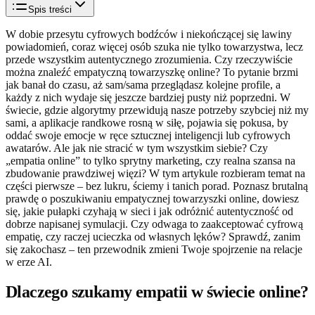
Spis treści
W dobie przesytu cyfrowych bodźców i niekończącej się lawiny
powiadomień, coraz więcej osób szuka nie tylko towarzystwa, lecz
przede wszystkim autentycznego zrozumienia. Czy rzeczywiście
można znaleźć empatyczną towarzyszkę online? To pytanie brzmi
jak banał do czasu, aż sam/sama przeglądasz kolejne profile, a
każdy z nich wydaje się jeszcze bardziej pusty niż poprzedni. W
świecie, gdzie algorytmy przewidują nasze potrzeby szybciej niż my
sami, a aplikacje randkowe rosną w siłę, pojawia się pokusa, by
oddać swoje emocje w ręce sztucznej inteligencji lub cyfrowych
awatarów. Ale jak nie stracić w tym wszystkim siebie? Czy
„empatia online” to tylko sprytny marketing, czy realna szansa na
zbudowanie prawdziwej więzi? W tym artykule rozbieram temat na
części pierwsze – bez lukru, ściemy i tanich porad. Poznasz brutalną
prawdę o poszukiwaniu empatycznej towarzyszki online, dowiesz
się, jakie pułapki czyhają w sieci i jak odróżnić autentyczność od
dobrze napisanej symulacji. Czy odwaga to zaakceptować cyfrową
empatię, czy raczej ucieczka od własnych lęków? Sprawdź, zanim
się zakochasz – ten przewodnik zmieni Twoje spojrzenie na relacje
w erze AI.
Dlaczego szukamy empatii w świecie online?