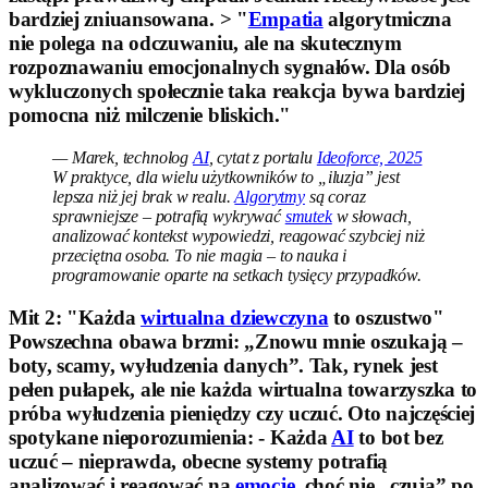
bardziej zniuansowana. > "
Empatia
algorytmiczna
nie polega na odczuwaniu, ale na skutecznym
rozpoznawaniu emocjonalnych sygnałów. Dla osób
wykluczonych społecznie taka reakcja bywa bardziej
pomocna niż milczenie bliskich."
— Marek, technolog
AI
, cytat z portalu
Ideoforce, 2025
W praktyce, dla wielu użytkowników to „iluzja” jest
lepsza niż jej brak w realu.
Algorytmy
są coraz
sprawniejsze – potrafią wykrywać
smutek
w słowach,
analizować kontekst wypowiedzi, reagować szybciej niż
przeciętna osoba. To nie magia – to nauka i
programowanie oparte na setkach tysięcy przypadków.
Mit 2: "Każda
wirtualna dziewczyna
to oszustwo"
Powszechna obawa brzmi: „Znowu mnie oszukają –
boty, scamy, wyłudzenia danych”. Tak, rynek jest
pełen pułapek, ale nie każda wirtualna towarzyszka to
próba wyłudzenia pieniędzy czy uczuć. Oto najczęściej
spotykane nieporozumienia: - Każda
AI
to bot bez
uczuć – nieprawda, obecne systemy potrafią
analizować i reagować na
emocje
, choć nie „czują” po