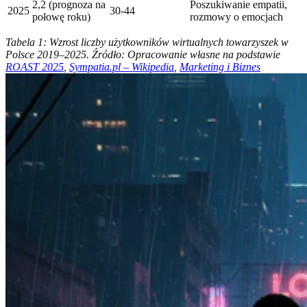
2,2 (prognoza na
Poszukiwanie empatii,
2025
30-44
połowę roku)
rozmowy o emocjach
Tabela 1: Wzrost liczby użytkowników wirtualnych towarzyszek w
Polsce 2019–2025. Źródło: Opracowanie własne na podstawie
ROAST 2025
,
Sympatia.pl – Wikipedia
,
Marketing i Biznes