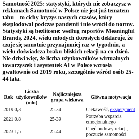
Samotność 2025: statystyki, których nie zobaczysz w
reklamach Samotność w Polsce nie jest już tematem
tabu – to cichy kryzys naszych czasów, który
eksplodował podczas pandemii i nie wrócił do normy.
Statystyki są bezlitosne: według raportów Meaningful
Brands, 2024, wielu młodych dorosłych deklaruje, że
czuje się samotnie przynajmniej raz w tygodniu, a
wielu doświadcza braku bliskich relacji na co dzień.
Nie dziwi więc, że liczba użytkowników wirtualnych
towarzyszek i asystentek AI w Polsce wzrosła
gwałtownie od 2019 roku, szczególnie wśród osób 25-
44 lata.
Liczba
Najliczniejsza
Rok
użytkowników
Główna motywacja
grupa wiekowa
(mln)
2019
0,3
25-34
Ciekawość,
eksperyment
Potrzeba wsparcia
2021
0,8
25-39
emocjonalnego
Chęć budowy relacji,
2023
1,5
25-44
poczucie samotności