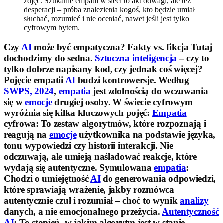
zdjęć. Szukanie empatii w sieci to akt odwagi, ale też
desperacji – próba znalezienia kogoś, kto będzie umiał
słuchać, rozumieć i nie oceniać, nawet jeśli jest tylko
cyfrowym bytem.
Czy
AI
może być empatyczna? Fakty vs. fikcja Tutaj
dochodzimy do sedna.
Sztuczna inteligencja
– czy to
tylko dobrze napisany kod, czy jednak coś więcej?
Pojęcie empatii
AI
budzi kontrowersje. Według
SWPS, 2024
,
empatia
jest zdolnością do wczuwania
się w
emocje
drugiej osoby. W świecie cyfrowym
wyróżnia się kilka kluczowych pojęć:
Empatia
cyfrowa:
To zestaw algorytmów, które rozpoznają i
reagują na
emocje
użytkownika na podstawie języka,
tonu wypowiedzi czy historii interakcji. Nie
odczuwają, ale umieją naśladować reakcje, które
wydają się autentyczne.
Symulowana
empatia
:
Chodzi o umiejętność
AI
do generowania odpowiedzi,
które sprawiają wrażenie, jakby rozmówca
autentycznie czuł i rozumiał – choć to wynik
analizy
danych, a nie emocjonalnego przeżycia.
Autentyczność
AI
:
To stopień, w jakim algorytm jest w stanie