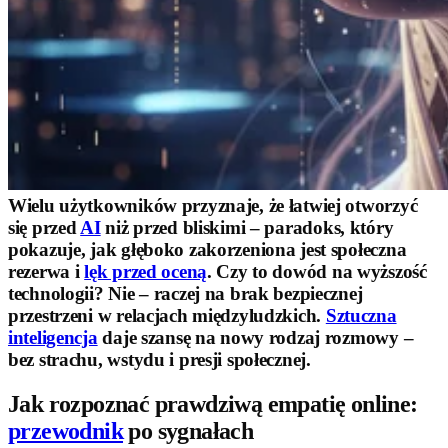
Wielu użytkowników przyznaje, że łatwiej otworzyć
się przed
AI
niż przed bliskimi – paradoks, który
pokazuje, jak głęboko zakorzeniona jest społeczna
rezerwa i
lęk przed oceną
. Czy to dowód na wyższość
technologii? Nie – raczej na brak bezpiecznej
przestrzeni w relacjach międzyludzkich.
Sztuczna
inteligencja
daje szansę na nowy rodzaj rozmowy –
bez strachu, wstydu i presji społecznej.
Jak rozpoznać prawdziwą empatię online:
przewodnik
po sygnałach