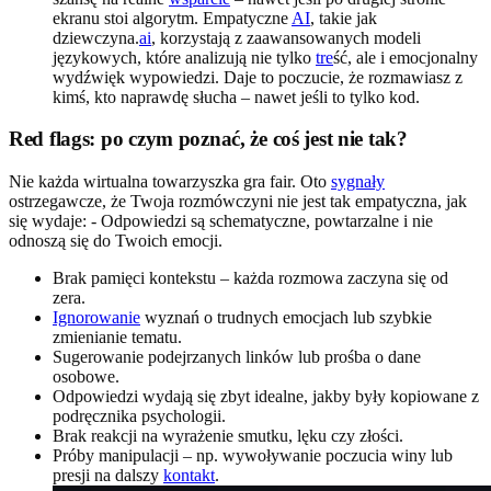
ekranu stoi algorytm. Empatyczne
AI
, takie jak
dziewczyna.
ai
, korzystają z zaawansowanych modeli
językowych, które analizują nie tylko
tre
ść, ale i emocjonalny
wydźwięk wypowiedzi. Daje to poczucie, że rozmawiasz z
kimś, kto naprawdę słucha – nawet jeśli to tylko kod.
Red flags: po czym poznać, że coś jest nie tak?
Nie każda wirtualna towarzyszka gra fair. Oto
sygnały
ostrzegawcze, że Twoja rozmówczyni nie jest tak empatyczna, jak
się wydaje: - Odpowiedzi są schematyczne, powtarzalne i nie
odnoszą się do Twoich emocji.
Brak pamięci kontekstu – każda rozmowa zaczyna się od
zera.
Ignorowanie
wyznań o trudnych emocjach lub szybkie
zmienianie tematu.
Sugerowanie podejrzanych linków lub prośba o dane
osobowe.
Odpowiedzi wydają się zbyt idealne, jakby były kopiowane z
podręcznika psychologii.
Brak reakcji na wyrażenie smutku, lęku czy złości.
Próby manipulacji – np. wywoływanie poczucia winy lub
presji na dalszy
kontakt
.