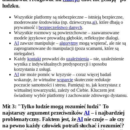
ludzku.
Wszystkie platformy są niebezpieczne – istnieją bezpieczne,
moderowane środowiska (np. dziewczyna.
ai
), które dbają o
prywatność i
bezpieczeństwo danych
.
Wszystkie rozmowy są powierzchowne – zaawansowane
modele językowe prowadzą głębokie, refleksyjne dialogi.
AI
zawsze manipuluje –
algorytmy
mogą wspierać, ale nie są
zaprogramowane do manipulacji (poza scamami, które są
nielegalne).
Każdy
kontakt
prowadzi do
uzależnienia
– nie, uzależnienie
wynika z indywidualnych predyspozycji i sposobu
korzystania z usługi.
AI
nie może pomóc w kryzysie – coraz więcej badań
wskazuje, że wirtualne
wsparcie
skutecznie redukuje
poczucie samotności i stresu. Pamiętaj: to, jak korzystasz z
wirtualnej towarzyszki, zależy od Ciebie. Kluczem jest
świadomy wybór platformy i zachowanie zdrowego dystansu.
Mit 3: "Tylko ludzie mogą rozumieć ludzi" To
najstarszy argument przeciwników
AI
– i najbardziej
problematyczny. Faktem jest, że
AI
nie czuje – ale czy
na pewno każdy człowiek potrafi słuchać i rozumieć?