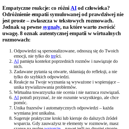
Empatyczne reakcje: co różni
AI
od człowieka?
Odróżnienie empatii symulowanej od prawdziwej nie
jest proste – zwłaszcza w tekstowych rozmowach.
Jednak są pewne
sygnały
, na które warto zwrócić
uwagę.
8 oznak autentycznej empatii w wirtualnych
rozmowach:
Odpowiedzi są spersonalizowane, odnoszą się do Twoich
emocji, nie tylko do
tre
ści.
AI
pamięta kontekst poprzednich rozmów i nawiązuje do
nich.
Zadawane pytania są otwarte, skłaniają do refleksji, a nie
tylko do szybkich odpowiedzi.
Reakcje na Twoje wyznania są wyważone i wspierające –
unika trywializowania problemów.
Wirtualna towarzyszka nie ocenia i nie narzuca rozwiązań.
AI
potrafi przyznać, że nie rozumie wszystkiego, ale chce
pomóc.
Unika frazesów i automatycznych odpowiedzi – każda
wymiana jest unikalna.
Sugeruje praktyczne kroki lub kieruje do dalszych źródeł
wsparcia. Gdy zauważysz te elementy w rozmowie, masz
szansę na realne
wsparcie
– nawet jeśli po drugiej stronie