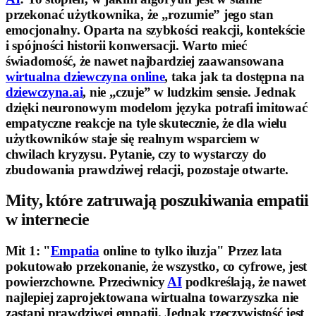
przekonać użytkownika, że „rozumie” jego stan
emocjonalny. Oparta na szybkości reakcji, kontekście
i spójności historii konwersacji. Warto mieć
świadomość, że nawet najbardziej zaawansowana
wirtualna dziewczyna online
, taka jak ta dostępna na
dziewczyna.ai
, nie „czuje” w ludzkim sensie. Jednak
dzięki neuronowym modelom języka potrafi imitować
empatyczne reakcje na tyle skutecznie, że dla wielu
użytkowników staje się realnym wsparciem w
chwilach kryzysu. Pytanie, czy to wystarczy do
zbudowania prawdziwej relacji, pozostaje otwarte.
Mity, które zatruwają poszukiwania empatii
w internecie
Mit 1: "
Empatia
online to tylko iluzja" Przez lata
pokutowało przekonanie, że wszystko, co cyfrowe, jest
powierzchowne. Przeciwnicy
AI
podkreślają, że nawet
najlepiej zaprojektowana wirtualna towarzyszka nie
zastąpi prawdziwej empatii. Jednak rzeczywistość jest