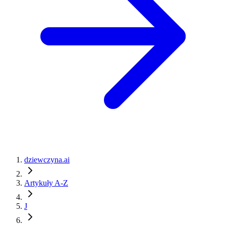
dziewczyna.ai
Artykuły A-Z
J