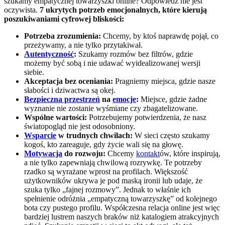
szukamy empatycznej towarzyszki online? Odpowiedź nie jest
oczywista.
7 ukrytych potrzeb emocjonalnych, które kierują
poszukiwaniami cyfrowej bliskości:
Potrzeba zrozumienia:
Chcemy, by ktoś naprawdę pojął, co
przeżywamy, a nie tylko przytakiwał.
Autentyczność
:
Szukamy rozmów bez filtrów, gdzie
możemy być sobą i nie udawać wyidealizowanej wersji
siebie.
Akceptacja bez oceniania:
Pragniemy miejsca, gdzie nasze
słabości i dziwactwa są okej.
Bezpieczna przestrzeń
na
emocje
:
Miejsce, gdzie żadne
wyznanie nie zostanie wyśmiane czy zbagatelizowane.
Wspólne wartości:
Potrzebujemy potwierdzenia, że nasz
światopogląd nie jest odosobniony.
Wsparcie
w trudnych chwilach:
W sieci często szukamy
kogoś, kto zareaguje, gdy życie wali się na głowę.
Motywacja
do rozwoju:
Chcemy
kontakt
ów, które inspirują,
a nie tylko zapewniają chwilową rozrywkę. Te potrzeby
rzadko są wyrażane wprost na profilach. Większość
użytkowników ukrywa je pod maską ironii lub udaje, że
szuka tylko „fajnej rozmowy”. Jednak to właśnie ich
spełnienie odróżnia „empatyczną towarzyszkę” od kolejnego
bota czy pustego profilu. Współczesna relacja online jest więc
bardziej lustrem naszych braków niż katalogiem atrakcyjnych