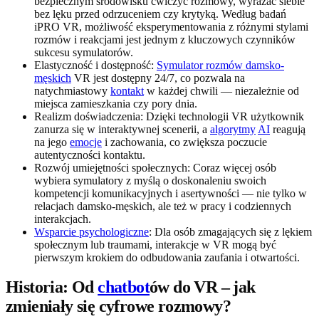
bezpiecznym środowisku ćwiczyć rozmowy, wyrażać siebie
bez lęku przed odrzuceniem czy krytyką. Według badań
iPRO VR, możliwość eksperymentowania z różnymi stylami
rozmów i reakcjami jest jednym z kluczowych czynników
sukcesu symulatorów.
Elastyczność i dostępność:
Symulator rozmów damsko-
męskich
VR jest dostępny 24/7, co pozwala na
natychmiastowy
kontakt
w każdej chwili — niezależnie od
miejsca zamieszkania czy pory dnia.
Realizm doświadczenia: Dzięki technologii VR użytkownik
zanurza się w interaktywnej scenerii, a
algorytmy
AI
reagują
na jego
emocje
i zachowania, co zwiększa poczucie
autentyczności kontaktu.
Rozwój umiejętności społecznych: Coraz więcej osób
wybiera symulatory z myślą o doskonaleniu swoich
kompetencji komunikacyjnych i asertywności — nie tylko w
relacjach damsko-męskich, ale też w pracy i codziennych
interakcjach.
Wsparcie psychologiczne
: Dla osób zmagających się z lękiem
społecznym lub traumami, interakcje w VR mogą być
pierwszym krokiem do odbudowania zaufania i otwartości.
Historia: Od
chatbot
ów do VR – jak
zmieniały się cyfrowe rozmowy?