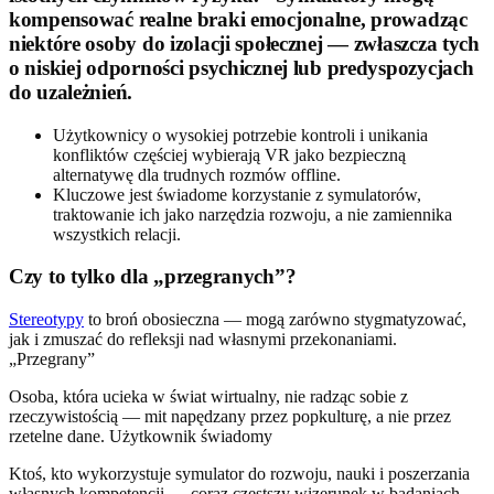
kompensować realne braki emocjonalne, prowadząc
niektóre osoby do izolacji społecznej — zwłaszcza tych
o niskiej odporności psychicznej lub predyspozycjach
do uzależnień.
Użytkownicy o wysokiej potrzebie kontroli i unikania
konfliktów częściej wybierają VR jako bezpieczną
alternatywę dla trudnych rozmów offline.
Kluczowe jest świadome korzystanie z symulatorów,
traktowanie ich jako narzędzia rozwoju, a nie zamiennika
wszystkich relacji.
Czy to tylko dla „przegranych”?
Stereotypy
to broń obosieczna — mogą zarówno stygmatyzować,
jak i zmuszać do refleksji nad własnymi przekonaniami.
„Przegrany”
Osoba, która ucieka w świat wirtualny, nie radząc sobie z
rzeczywistością — mit napędzany przez popkulturę, a nie przez
rzetelne dane. Użytkownik świadomy
Ktoś, kto wykorzystuje symulator do rozwoju, nauki i poszerzania
własnych kompetencji — coraz częstszy wizerunek w badaniach