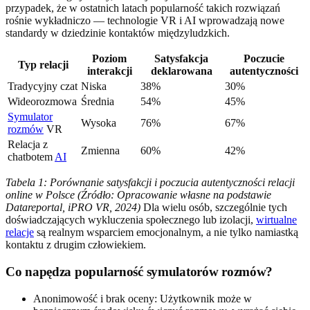
przypadek, że w ostatnich latach popularność takich rozwiązań
rośnie wykładniczo — technologie VR i AI wprowadzają nowe
standardy w dziedzinie kontaktów międzyludzkich.
Poziom
Satysfakcja
Poczucie
Typ relacji
interakcji
deklarowana
autentyczności
Tradycyjny czat
Niska
38%
30%
Wideorozmowa
Średnia
54%
45%
Symulator
Wysoka
76%
67%
rozmów
VR
Relacja z
Zmienna
60%
42%
chatbotem
AI
Tabela 1: Porównanie satysfakcji i poczucia autentyczności relacji
online w Polsce (Źródło: Opracowanie własne na podstawie
Datareportal, iPRO VR, 2024)
Dla wielu osób, szczególnie tych
doświadczających wykluczenia społecznego lub izolacji,
wirtualne
relacje
są realnym wsparciem emocjonalnym, a nie tylko namiastką
kontaktu z drugim człowiekiem.
Co napędza popularność symulatorów rozmów?
Anonimowość i brak oceny: Użytkownik może w