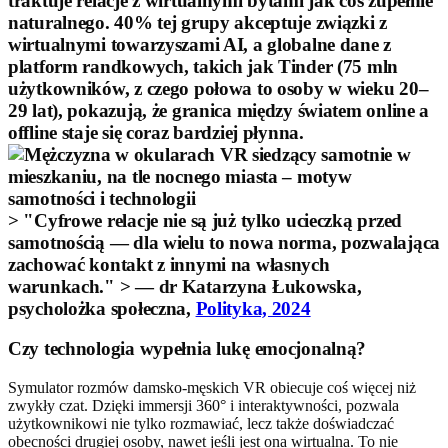
traktuje relacje z wirtualnymi bytami jak coś zupełnie
naturalnego. 40% tej grupy akceptuje związki z
wirtualnymi towarzyszami AI, a globalne dane z
platform randkowych, takich jak Tinder (75 mln
użytkowników, z czego połowa to osoby w wieku 20–
29 lat), pokazują, że granica między światem online a
offline staje się coraz bardziej płynna.
> "Cyfrowe relacje nie są już tylko ucieczką przed
samotnością — dla wielu to nowa norma, pozwalająca
zachować kontakt z innymi na własnych
warunkach." > — dr Katarzyna Łukowska,
psycholożka społeczna,
Polityka, 2024
Czy technologia wypełnia lukę emocjonalną?
Symulator rozmów damsko-męskich VR obiecuje coś więcej niż
zwykły czat. Dzięki immersji 360° i interaktywności, pozwala
użytkownikowi nie tylko rozmawiać, lecz także doświadczać
obecności drugiej osoby, nawet jeśli jest ona wirtualna. To nie