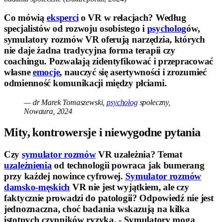
Co mówią
eksperci
o VR w relacjach? Według
specjalistów od rozwoju osobistego i
psycholog
ów,
symulatory rozmów VR oferują narzędzia, których
nie daje żadna tradycyjna forma terapii czy
coachingu. Pozwalają zidentyfikować i przepracować
własne
emocje
, nauczyć się asertywności i zrozumieć
odmienność komunikacji między płciami.
— dr Marek Tomaszewski,
psycholog
społeczny,
Nowaura, 2024
Mity, kontrowersje i niewygodne pytania
Czy
symulator rozmów
VR uzależnia? Temat
uzależnienia
od technologii powraca jak bumerang
przy każdej nowince cyfrowej.
Symulator rozmów
damsko-męskich
VR nie jest wyjątkiem, ale czy
faktycznie prowadzi do patologii? Odpowiedź nie jest
jednoznaczna, choć badania wskazują na kilka
istotnych czynników ryzyka. - Symulatory mogą