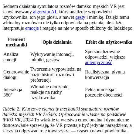
Sednem działania symulatora rozmów damsko-męskich VR jest
zaawansowany
algorytm AI
, który analizuje wypowiedzi
użytkownika, ton jego głosu, a nawet
gesty
i mimikę. Dzięki temu
wirtualny rozmówca nie tylko odpowiada na pytania, ale także
interpretuje
emocje
i reaguje na nie w sposób zbliżony do ludzkiego.
Element
Opis działania
Efekt dla użytkownika
mechaniki
Spersonalizowane
Analiza
Wykrywanie intonacji,
odpowiedzi, większa
emocji
mimiki, gestów
autentyczność
Tworzenie wypowiedzi na
Generowanie
Realistyczna, płynna
bazie historii rozmów i
dialogu
konwersacja
preferencji
Wirtualne otoczenie,
Interakcja
Pełna immersja i
reakcje na ruchy
360°
poczucie obecności
użytkownika
Tabela 2: Kluczowe elementy mechaniki symulatora rozmów
damsko-męskich VR
Źródło: Opracowanie własne na podstawie
iPRO VR, 2024
To właśnie ta warstwa emocjonalna i dynamiczne
dostosowanie sprawiają, że VR przestaje być jedynie narzędziem, a
zaczyna odgrywać rolę towarzysza — czasem nawet powiernika.