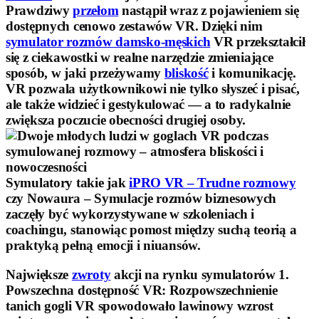
Prawdziwy
przełom
nastąpił wraz z pojawieniem się
dostępnych cenowo zestawów VR. Dzięki nim
symulator rozmów damsko-męskich
VR przekształcił
się z ciekawostki w realne narzędzie zmieniające
sposób, w jaki przeżywamy
bliskość
i komunikację.
VR pozwala użytkownikowi nie tylko słyszeć i pisać,
ale także widzieć i gestykulować — a to radykalnie
zwiększa poczucie obecności drugiej osoby.
Symulatory takie jak
iPRO VR – Trudne rozmowy
czy Nowaura – Symulacje rozmów biznesowych
zaczęły być wykorzystywane w szkoleniach i
coachingu, stanowiąc pomost między suchą teorią a
praktyką pełną emocji i niuansów.
Największe
zwroty
akcji na rynku symulatorów 1.
Powszechna dostępność VR
: Rozpowszechnienie
tanich gogli VR spowodowało lawinowy wzrost