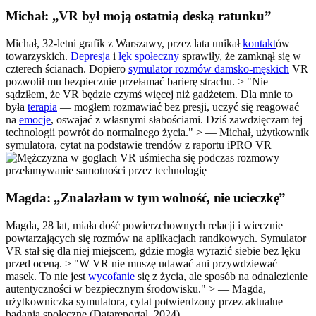
Michał: „VR był moją ostatnią deską ratunku”
Michał, 32-letni grafik z Warszawy, przez lata unikał
kontakt
ów
towarzyskich.
Depresja
i
lęk społeczny
sprawiły, że zamknął się w
czterech ścianach. Dopiero
symulator rozmów damsko-męskich
VR
pozwolił mu bezpiecznie przełamać barierę strachu. > "Nie
sądziłem, że VR będzie czymś więcej niż gadżetem. Dla mnie to
była
terapia
— mogłem rozmawiać bez presji, uczyć się reagować
na
emocje
, oswajać z własnymi słabościami. Dziś zawdzięczam tej
technologii powrót do normalnego życia." > — Michał, użytkownik
symulatora, cytat na podstawie trendów z raportu iPRO VR
Magda: „Znalazłam w tym wolność, nie ucieczkę”
Magda, 28 lat, miała dość powierzchownych relacji i wiecznie
powtarzających się rozmów na aplikacjach randkowych. Symulator
VR stał się dla niej miejscem, gdzie mogła wyrazić siebie bez lęku
przed oceną. > "W VR nie muszę udawać ani przywdziewać
masek. To nie jest
wycofanie
się z życia, ale sposób na odnalezienie
autentyczności w bezpiecznym środowisku." > — Magda,
użytkowniczka symulatora, cytat potwierdzony przez aktualne
badania społeczne (Datareportal, 2024)