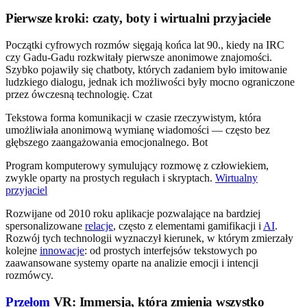
Pierwsze kroki: czaty, boty i wirtualni przyjaciele
Początki cyfrowych rozmów sięgają końca lat 90., kiedy na IRC
czy Gadu-Gadu rozkwitały pierwsze anonimowe znajomości.
Szybko pojawiły się chatboty, których zadaniem było imitowanie
ludzkiego dialogu, jednak ich możliwości były mocno ograniczone
przez ówczesną technologię. Czat
Tekstowa forma komunikacji w czasie rzeczywistym, która
umożliwiała anonimową wymianę wiadomości — często bez
głębszego zaangażowania emocjonalnego. Bot
Program komputerowy symulujący rozmowę z człowiekiem,
zwykle oparty na prostych regułach i skryptach.
Wirtualny
przyjaciel
Rozwijane od 2010 roku aplikacje pozwalające na bardziej
spersonalizowane
relacje
, często z elementami gamifikacji i
AI
.
Rozwój tych technologii wyznaczył kierunek, w którym zmierzały
kolejne
innowacje
: od prostych interfejsów tekstowych po
zaawansowane systemy oparte na analizie emocji i intencji
rozmówcy.
Przełom
VR: Immersja, która zmienia wszystko