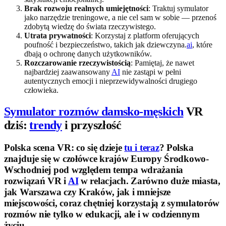
Brak rozwoju realnych umiejętności
: Traktuj symulator
jako narzędzie treningowe, a nie cel sam w sobie — przenoś
zdobytą wiedzę do świata rzeczywistego.
Utrata prywatności
: Korzystaj z platform oferujących
poufność i bezpieczeństwo, takich jak dziewczyna.
ai
, które
dbają o ochronę danych użytkowników.
Rozczarowanie rzeczywistością
: Pamiętaj, że nawet
najbardziej zaawansowany
AI
nie zastąpi w pełni
autentycznych emocji i nieprzewidywalności drugiego
człowieka.
Symulator rozmów damsko-męskich
VR
dziś:
trendy
i przyszłość
Polska scena VR: co się dzieje
tu i teraz
? Polska
znajduje się w czołówce krajów Europy Środkowo-
Wschodniej pod względem tempa wdrażania
rozwiązań VR i
AI
w relacjach. Zarówno duże miasta,
jak Warszawa czy Kraków, jak i mniejsze
miejscowości, coraz chętniej korzystają z symulatorów
rozmów nie tylko w edukacji, ale i w codziennym
życiu.