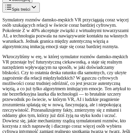
Spis treści
Symulatory rozmów damsko-męskich VR przyciągają coraz więcej
osób szukających relacji w świecie coraz bardziej cyfrowym.
Pokolenie Z w 40% akceptuje związki z wirtualnymi towarzyszami
AI, a technologia pozwala na nawiązywanie kontaktu na własnych
warunkach. Jednak granica między autentyczną więzią a
algorytmiczną imitacją emocji staje się coraz bardziej rozmyta.
Wkroczyliśmy w erę, w której symulator rozmów damsko-męskich
VR przestaje być futurystyczną ciekawostką, a staje się realnym
narzędziem wpływającym na sposób, w jaki doświadczamy
bliskości. Czy to ostatnia deska ratunku dla samotnych, czy ukryte
zagrożenie dla relacji międzyludzkich? W gąszczu cyfrowych
możliwości coraz trudniej odróżnić, co jest jeszcze autentyczną
więzią, a co już tylko algorytmem imitującym emocje. Ten artykuł to
nie bezrefleksyjna laurka dla technologii — to brutalnie szczery
przewodnik po świecie, w którym VR, AI i ludzkie pragnienie
zrozumienia splatają się w nową, fascynującą, ale i niepokojącą
rzeczywistość. Przeanalizujemy fakty, zmierzymy się z mitami i
oddamy głos tym, którzy już dziś żyją na styku kodu i uczuć.
Dowiesz się, jakie mechanizmy rządzą symulatorami rozmów, kto
korzysta z nich naprawdę i dlaczego coraz więcej osób wybiera
cyfrową intymność zamiast realnego spotkania twarzą w twarz. Jeśli