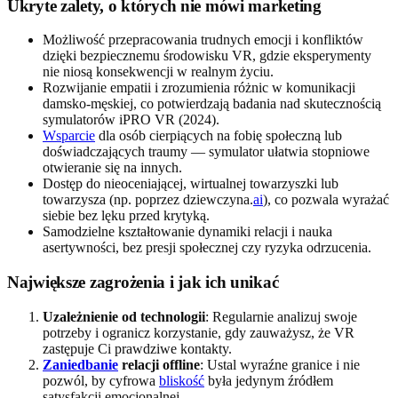
Ukryte zalety, o których nie mówi marketing
Możliwość przepracowania trudnych emocji i konfliktów
dzięki bezpiecznemu środowisku VR, gdzie eksperymenty
nie niosą konsekwencji w realnym życiu.
Rozwijanie empatii i zrozumienia różnic w komunikacji
damsko-męskiej, co potwierdzają badania nad skutecznością
symulatorów iPRO VR (2024).
Wsparcie
dla osób cierpiących na fobię społeczną lub
doświadczających traumy — symulator ułatwia stopniowe
otwieranie się na innych.
Dostęp do nieoceniającej, wirtualnej towarzyszki lub
towarzysza (np. poprzez dziewczyna.
ai
), co pozwala wyrażać
siebie bez lęku przed krytyką.
Samodzielne kształtowanie dynamiki relacji i nauka
asertywności, bez presji społecznej czy ryzyka odrzucenia.
Największe zagrożenia i jak ich unikać
Uzależnienie od technologii
: Regularnie analizuj swoje
potrzeby i ogranicz korzystanie, gdy zauważysz, że VR
zastępuje Ci prawdziwe kontakty.
Zaniedbanie
relacji offline
: Ustal wyraźne granice i nie
pozwól, by cyfrowa
bliskość
była jedynym źródłem
satysfakcji emocjonalnej.