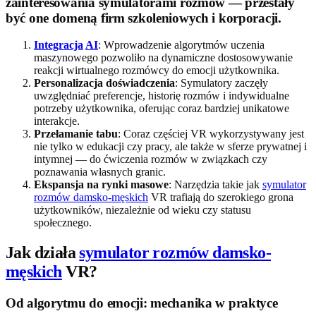
zainteresowania symulatorami rozmów — przestały
być one domeną firm szkoleniowych i korporacji.
Integracja
AI
: Wprowadzenie algorytmów uczenia
maszynowego pozwoliło na dynamiczne dostosowywanie
reakcji wirtualnego rozmówcy do emocji użytkownika.
Personalizacja doświadczenia
: Symulatory zaczęły
uwzględniać preferencje, historię rozmów i indywidualne
potrzeby użytkownika, oferując coraz bardziej unikatowe
interakcje.
Przełamanie tabu
: Coraz częściej VR wykorzystywany jest
nie tylko w edukacji czy pracy, ale także w sferze prywatnej i
intymnej — do ćwiczenia rozmów w związkach czy
poznawania własnych granic.
Ekspansja na rynki masowe
: Narzędzia takie jak
symulator
rozmów damsko-męskich
VR trafiają do szerokiego grona
użytkowników, niezależnie od wieku czy statusu
społecznego.
Jak działa
symulator rozmów damsko-
męskich
VR?
Od algorytmu do emocji: mechanika w praktyce