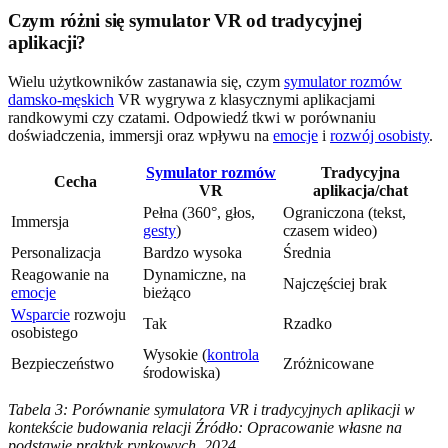
Czym różni się symulator VR od tradycyjnej
aplikacji?
Wielu użytkowników zastanawia się, czym
symulator rozmów
damsko-męskich
VR wygrywa z klasycznymi aplikacjami
randkowymi czy czatami. Odpowiedź tkwi w porównaniu
doświadczenia, immersji oraz wpływu na
emocje
i
rozwój osobisty
.
Symulator rozmów
Tradycyjna
Cecha
VR
aplikacja/chat
Pełna (360°, głos,
Ograniczona (tekst,
Immersja
gesty
)
czasem wideo)
Personalizacja
Bardzo wysoka
Średnia
Reagowanie na
Dynamiczne, na
Najczęściej brak
emocje
bieżąco
Wsparcie
rozwoju
Tak
Rzadko
osobistego
Wysokie (
kontrola
Bezpieczeństwo
Zróżnicowane
środowiska)
Tabela 3: Porównanie symulatora VR i tradycyjnych aplikacji w
kontekście budowania relacji
Źródło: Opracowanie własne na
podstawie praktyk rynkowych, 2024