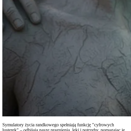
Symulatory życia randkowego spełniają funkcję "cyfrowych
lusterek" – odbijają nasze pragnienia, lęki i potrzeby, pomagając je