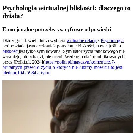
Psychologia wirtualnej bliskości: dlaczego to
działa?
Emocjonalne potrzeby vs. cyfrowe odpowiedzi
Dlaczego tak wielu ludzi wybiera
wirtualne relacje
?
Psychologia
podpowiada jasno: człowiek potrzebuje bliskości, nawet jeśli ta
bliskość
jest tylko symulowana. Symulator życia randkowego nie
wyśmieje, nie zdradzi, nie oceni. Według badań opublikowanych
przez [Polki.pl, 2024](
https://polki.pl/magazyn/komentarz,7-
brutalnych-prawd-o-zyciu-o-ktorych-nie-lubimy-mowic-i-to-jest-
bledem,10425984,artykul
.