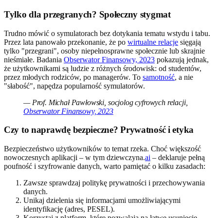
Tylko dla przegranych? Społeczny stygmat
Trudno mówić o symulatorach bez dotykania tematu wstydu i tabu.
Przez lata panowało przekonanie, że po
wirtualne relacje
sięgają
tylko "przegrani", osoby niepełnosprawne społecznie lub skrajnie
nieśmiałe. Badania
Obserwator Finansowy, 2023
pokazują jednak,
że użytkownikami są ludzie z różnych środowisk: od studentów,
przez młodych rodziców, po managerów. To
samotność
, a nie
"słabość", napędza popularność symulatorów.
— Prof. Michał Pawłowski, socjolog cyfrowych relacji,
Obserwator Finansowy, 2023
Czy to naprawdę bezpieczne? Prywatność i etyka
Bezpieczeństwo użytkowników to temat rzeka. Choć większość
nowoczesnych aplikacji – w tym dziewczyna.
ai
– deklaruje pełną
poufność i szyfrowanie danych, warto pamiętać o kilku zasadach:
Zawsze sprawdzaj politykę prywatności i przechowywania
danych.
Unikaj dzielenia się informacjami umożliwiającymi
identyfikację (adres, PESEL).
Korzystaj z platform, które pozwalają na łatwe usunięcie