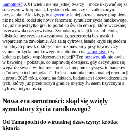
Samotność
XXI wieku nie ma jednej twarzy – może ukrywać się za
sukcesem w korporacji, błyskiem ekranu czy na zatłoczonym
przystanku. Ale dziś, gdy
algorytmy
lepiej poznają nasze pragnienia
niż najbliżsi, rodzi się nowy fenomen: symulator życia randkowego.
To już nie jest tylko gra, to portal do świata emocji, które wcześniej
rezerwowała rzeczywistość. Symulatory relacji kuszą obietnicą
bliskości bez ryzyka rozczarowania, szczerością bez maski i
wsparciem na zawołanie. Ale za tą cyfrową fasadą kryje się siedem
brutalnych prawd, o których nie rozmawiamy przy kawie. Czy
symulator życia randkowego to antidotum na
samotność
, czy
kolejna pułapka współczesnych relacji? Ten
przewodnik
nie owija
w bawełnę – pokazuje, co naprawdę dostajesz, gdy decydujesz się
wejść do świata wirtualnych uczuć. I nie, nie usłyszysz tu banałów
o "nowych technologiach". To jest anatomia emocjonalnej rewolucji
u progu 2025 roku, oparta na faktach, badaniach i doświadczeniach
tych, którzy już przekroczyli granicę między światem fizycznym a
cyfrową intymnością.
Nowa era samotności: skąd się wzięły
symulatory życia randkowego?
Od Tamagotchi do wirtualnej dziewczyny: krótka
historia