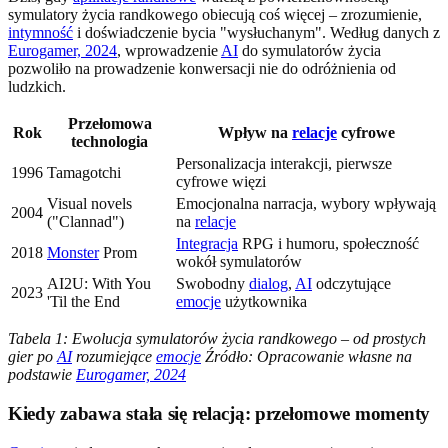
symulatory życia randkowego obiecują coś więcej – zrozumienie,
intymność
i doświadczenie bycia "wysłuchanym". Według danych z
Eurogamer, 2024
, wprowadzenie
AI
do symulatorów życia
pozwoliło na prowadzenie konwersacji nie do odróżnienia od
ludzkich.
Przełomowa
Rok
Wpływ na
relacje
cyfrowe
technologia
Personalizacja interakcji, pierwsze
1996
Tamagotchi
cyfrowe więzi
Visual novels
Emocjonalna narracja, wybory wpływają
2004
("Clannad")
na
relacje
Integracja
RPG i humoru, społeczność
2018
Monster
Prom
wokół symulatorów
AI2U: With You
Swobodny
dialog
,
AI
odczytujące
2023
'Til the End
emocje
użytkownika
Tabela 1: Ewolucja symulatorów życia randkowego – od prostych
gier po
AI
rozumiejące
emocje
Źródło: Opracowanie własne na
podstawie
Eurogamer, 2024
Kiedy zabawa stała się relacją: przełomowe momenty