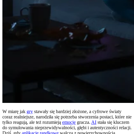
W miarę jak
gry
stawały się bardziej złożone, a cyfrowe światy
coraz realniejsze, narodziła się potrzeba stworzenia postaci, które nie
tylko reagują, ale też rozumieją
emocje
gracza.
AI
stała się kluczem
do symulowania nieprzewidywalności, głębi i autentyczności relacji.
Dziś, gdy
aplikacje randkowe
walczą z powierzchownością,