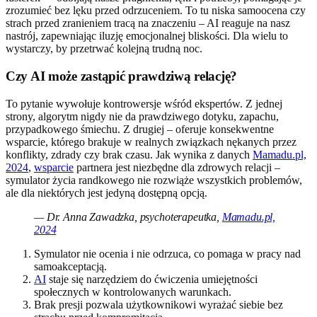
zrozumieć bez lęku przed odrzuceniem. To tu niska samoocena czy
strach przed zranieniem tracą na znaczeniu – AI reaguje na nasz
nastrój, zapewniając iluzję emocjonalnej bliskości. Dla wielu to
wystarczy, by przetrwać kolejną trudną noc.
Czy AI może zastąpić prawdziwą relację?
To pytanie wywołuje kontrowersje wśród ekspertów. Z jednej
strony, algorytm nigdy nie da prawdziwego dotyku, zapachu,
przypadkowego śmiechu. Z drugiej – oferuje konsekwentne
wsparcie, którego brakuje w realnych związkach nękanych przez
konflikty, zdrady czy brak czasu. Jak wynika z danych
Mamadu.pl,
2024
,
wsparcie
partnera jest niezbędne dla zdrowych relacji –
symulator życia randkowego nie rozwiąże wszystkich problemów,
ale dla niektórych jest jedyną dostępną opcją.
— Dr. Anna Zawadzka, psychoterapeutka,
Mamadu.pl,
2024
Symulator nie ocenia i nie odrzuca, co pomaga w pracy nad
samoakceptacją.
AI
staje się narzędziem do ćwiczenia umiejętności
społecznych w kontrolowanych warunkach.
Brak presji pozwala użytkownikowi wyrażać siebie bez