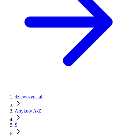
dziewczyna.ai
Artykuły A-Z
S