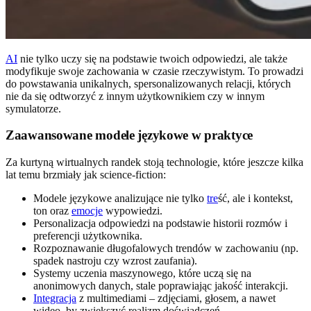
AI
nie tylko uczy się na podstawie twoich odpowiedzi, ale także
modyfikuje swoje zachowania w czasie rzeczywistym. To prowadzi
do powstawania unikalnych, spersonalizowanych relacji, których
nie da się odtworzyć z innym użytkownikiem czy w innym
symulatorze.
Zaawansowane modele językowe w praktyce
Za kurtyną wirtualnych randek stoją technologie, które jeszcze kilka
lat temu brzmiały jak science-fiction:
Modele językowe analizujące nie tylko
tre
ść, ale i kontekst,
ton oraz
emocje
wypowiedzi.
Personalizacja odpowiedzi na podstawie historii rozmów i
preferencji użytkownika.
Rozpoznawanie długofalowych trendów w zachowaniu (np.
spadek nastroju czy wzrost zaufania).
Systemy uczenia maszynowego, które uczą się na
anonimowych danych, stale poprawiając jakość interakcji.
Integracja
z multimediami – zdjęciami, głosem, a nawet
wideo, by zwiększyć realizm doświadczeń.