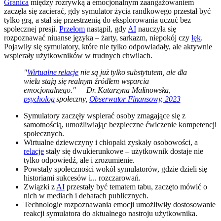
Granica
między rozrywką a emocjonalnym zaangażowaniem
zaczęła się zacierać, gdy symulator życia randkowego przestał być
tylko grą, a stał się przestrzenią do eksplorowania uczuć bez
społecznej presji.
Przełom
nastąpił, gdy
AI
nauczyła się
rozpoznawać niuanse języka – żarty, sarkazm, niepokój czy
lęk
.
Pojawiły się symulatory, które nie tylko odpowiadały, ale aktywnie
wspierały użytkowników w trudnych chwilach.
"
Wirtualne relacje
nie są już tylko substytutem, ale dla
wielu stają się realnym źródłem wsparcia
emocjonalnego." — Dr. Katarzyna Malinowska,
psycholog
społeczny,
Obserwator Finansowy, 2023
Symulatory zaczęły wspierać osoby zmagające się z
samotnością, umożliwiając bezpieczne ćwiczenie kompetencji
społecznych.
Wirtualne dziewczyny i chłopaki zyskały osobowości, a
relacje
stały się dwukierunkowe – użytkownik dostaje nie
tylko odpowiedź, ale i zrozumienie.
Powstały społeczności wokół symulatorów, gdzie dzieli się
historiami sukcesów i... rozczarowań.
Związki z
AI
przestały być tematem tabu, zaczęto mówić o
nich w mediach i debatach publicznych.
Technologie rozpoznawania emocji umożliwiły dostosowanie
reakcji symulatora do aktualnego nastroju użytkownika.