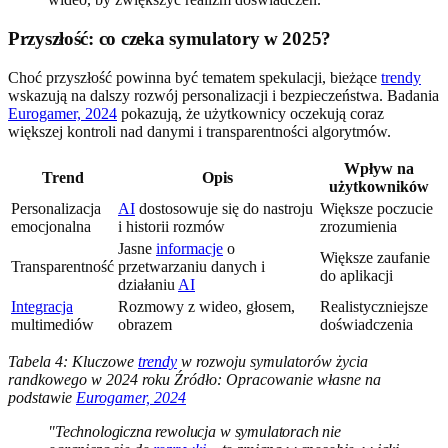
Przyszłość: co czeka symulatory w 2025?
Choć przyszłość powinna być tematem spekulacji, bieżące
trendy
wskazują na dalszy rozwój personalizacji i bezpieczeństwa. Badania
Eurogamer, 2024
pokazują, że użytkownicy oczekują coraz
większej kontroli nad danymi i transparentności algorytmów.
Wpływ na
Trend
Opis
użytkowników
Personalizacja
AI
dostosowuje się do nastroju
Większe poczucie
emocjonalna
i historii rozmów
zrozumienia
Jasne
informacje
o
Większe zaufanie
Transparentność
przetwarzaniu danych i
do aplikacji
działaniu
AI
Integracja
Rozmowy z wideo, głosem,
Realistyczniejsze
multimediów
obrazem
doświadczenia
Tabela 4: Kluczowe
trendy
w rozwoju symulatorów życia
randkowego w 2024 roku
Źródło: Opracowanie własne na
podstawie
Eurogamer, 2024
"Technologiczna rewolucja w symulatorach nie