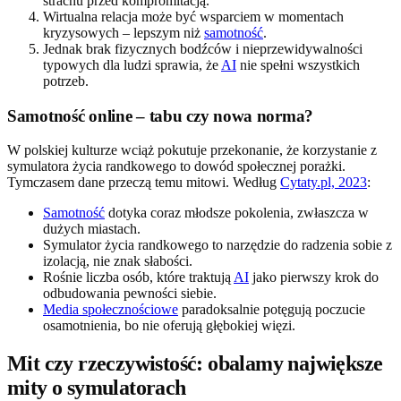
strachu przed kompromitacją.
Wirtualna relacja może być wsparciem w momentach
kryzysowych – lepszym niż
samotność
.
Jednak brak fizycznych bodźców i nieprzewidywalności
typowych dla ludzi sprawia, że
AI
nie spełni wszystkich
potrzeb.
Samotność online – tabu czy nowa norma?
W polskiej kulturze wciąż pokutuje przekonanie, że korzystanie z
symulatora życia randkowego to dowód społecznej porażki.
Tymczasem dane przeczą temu mitowi. Według
Cytaty.pl, 2023
:
Samotność
dotyka coraz młodsze pokolenia, zwłaszcza w
dużych miastach.
Symulator życia randkowego to narzędzie do radzenia sobie z
izolacją, nie znak słabości.
Rośnie liczba osób, które traktują
AI
jako pierwszy krok do
odbudowania pewności siebie.
Media społecznościowe
paradoksalnie potęgują poczucie
osamotnienia, bo nie oferują głębokiej więzi.
Mit czy rzeczywistość: obalamy największe
mity o symulatorach