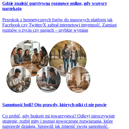
Gdzie znaleźć pozytywną rozmowę online, gdy wszyscy
narzekają
Przeskok z hermetycznych forów do masowych platform jak
Facebook czy Twitter/X zabrał internetowi intymność. Zamiast
rozmów o życiu czy pasjach – szybkie wymian
Samotność boli? Oto prawdy, których nikt ci nie powie
Co zrobić, gdy brakuje mi towarzystwa? Odkryj nieoczywiste
strategie, rozbij mity i poznaj nowoczesne rozwiązania, które
naprawdę działają. Sprawdź jak zmienić swoją samotność.