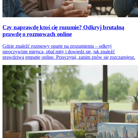
Czy naprawdę ktoś cię rozumie? Odkryj brutalną
prawdę o rozmowach online
Gdzie znaleźć rozmowy oparte na zrozumieniu – odkryj
nieoczywiste miejsca, obal mity i dowiedz się, jak znaleźć
prawdziwą empatię online. Przeczytaj, zanim znów się rozczarujesz.