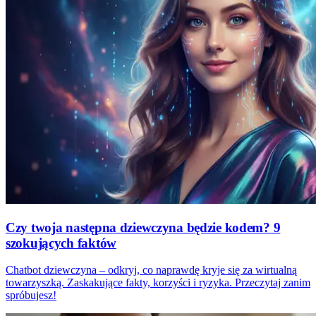
Czy twoja następna dziewczyna będzie kodem? 9
szokujących faktów
Chatbot dziewczyna – odkryj, co naprawdę kryje się za wirtualną
towarzyszką. Zaskakujące fakty, korzyści i ryzyka. Przeczytaj zanim
spróbujesz!