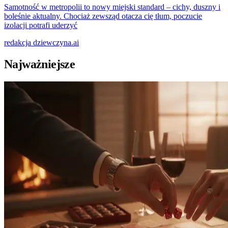
Samotność w metropolii to nowy miejski standard – cichy, duszny i
boleśnie aktualny. Chociaż zewsząd otacza cię tłum, poczucie
izolacji potrafi uderzyć
redakcja
dziewczyna.ai
Najważniejsze