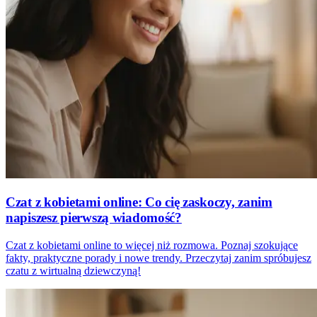
Czat z kobietami online: Co cię zaskoczy, zanim
napiszesz pierwszą wiadomość?
Czat z kobietami online to więcej niż rozmowa. Poznaj szokujące
fakty, praktyczne porady i nowe trendy. Przeczytaj zanim spróbujesz
czatu z wirtualną dziewczyną!