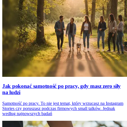
Jak pokonać samotność po pracy, gdy masz zero siły
na ludzi
Samotność po pracy. To nie jest temat, który wrzucasz na Instagram
Stories czy poruszasz podczas firmowych small talków. Jednak
według najnowszych badań