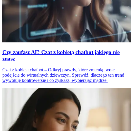
Czy zaufasz AI? Czat z kobietą chatbot jakiego nie
znasz
Czat z kobietą chatbot – Odkryj prawdy, które zmienią twoje
podejście do wirtualnych dziewczyn. Sprawdź, dlaczego ten trend
wywołuje kontrowersje i co zyskasz, wybierając mądrze.