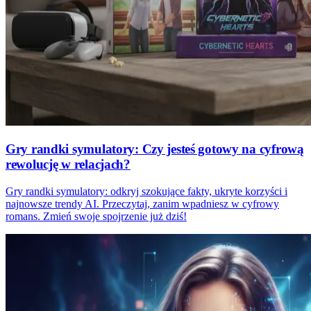
Gry randki symulatory: Czy jesteś gotowy na cyfrową
rewolucję w relacjach?
Gry randki symulatory: odkryj szokujące fakty, ukryte korzyści i
najnowsze trendy AI. Przeczytaj, zanim wpadniesz w cyfrowy
romans. Zmień swoje spojrzenie już dziś!