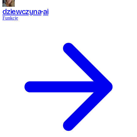
dziewczyna
ai
Funkcje