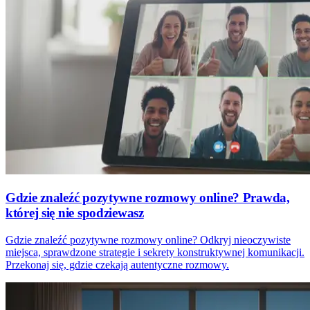
Gdzie znaleźć pozytywne rozmowy online? Prawda,
której się nie spodziewasz
Gdzie znaleźć pozytywne rozmowy online? Odkryj nieoczywiste
miejsca, sprawdzone strategie i sekrety konstruktywnej komunikacji.
Przekonaj się, gdzie czekają autentyczne rozmowy.