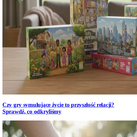
Czy gry symulujące życie to przyszłość relacji?
Sprawdź, co odkryliśmy