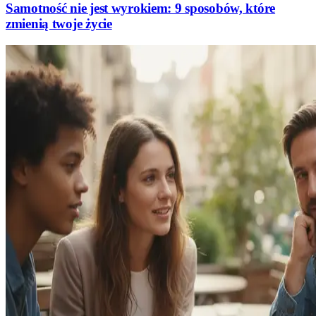
Samotność nie jest wyrokiem: 9 sposobów, które
zmienią twoje życie