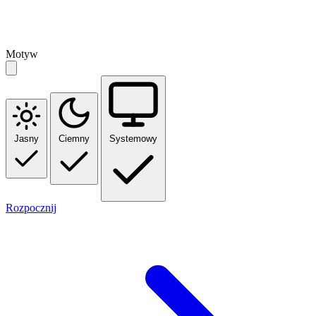
Motyw
Jasny
Ciemny
Systemowy
Rozpocznij