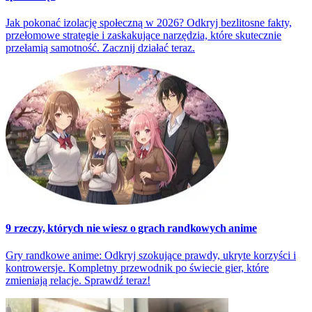
Jak pokonać izolację społeczną w 2026? Odkryj bezlitosne fakty,
przełomowe strategie i zaskakujące narzędzia, które skutecznie
przełamią samotność. Zacznij działać teraz.
9 rzeczy, których nie wiesz o grach randkowych anime
Gry randkowe anime: Odkryj szokujące prawdy, ukryte korzyści i
kontrowersje. Kompletny przewodnik po świecie gier, które
zmieniają relacje. Sprawdź teraz!