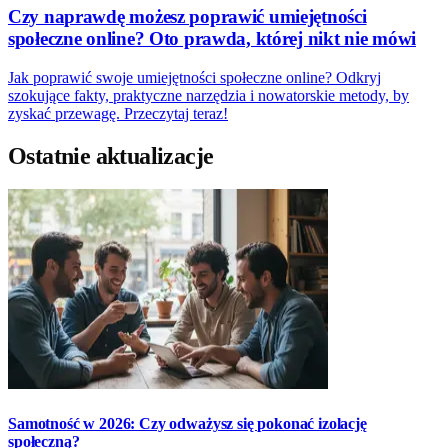
Czy naprawdę możesz poprawić umiejętności
społeczne online? Oto prawda, której nikt nie mówi
Jak poprawić swoje umiejętności społeczne online? Odkryj
szokujące fakty, praktyczne narzędzia i nowatorskie metody, by
zyskać przewagę. Przeczytaj teraz!
Ostatnie aktualizacje
Samotność w 2026: Czy odważysz się pokonać izolację
społeczną?