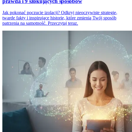
prawda i 9 szokujących sposobów
Jak pokonać poczucie izolacji? Odkryj nieoczywiste strategie,
twarde fakty i inspirujące historie, które zmienią Twój sposób
patrzenia na samotność. Przeczytaj teraz.