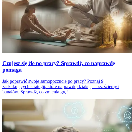
Czujesz się źle po pracy? Sprawdź, co naprawdę
pomaga
Jak poprawić swoje samopoczucie po pracy? Poznaj 9
zaskakujących strategii, które naprawdę działają – bez ściemy i
banałów. Sprawdź, co zmienia grę!