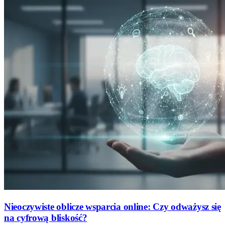
Nieoczywiste oblicze wsparcia online: Czy odważysz się
na cyfrową bliskość?