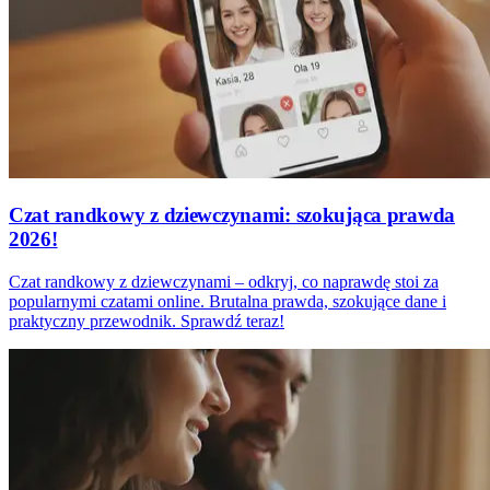
Czat randkowy z dziewczynami: szokująca prawda
2026!
Czat randkowy z dziewczynami – odkryj, co naprawdę stoi za
popularnymi czatami online. Brutalna prawda, szokujące dane i
praktyczny przewodnik. Sprawdź teraz!