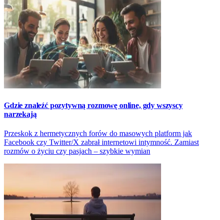
Gdzie znaleźć pozytywną rozmowę online, gdy wszyscy
narzekają
Przeskok z hermetycznych forów do masowych platform jak
Facebook czy Twitter/X zabrał internetowi intymność. Zamiast
rozmów o życiu czy pasjach – szybkie wymian