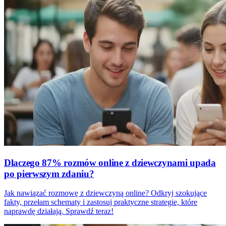
Dlaczego 87% rozmów online z dziewczynami upada
po pierwszym zdaniu?
Jak nawiązać rozmowę z dziewczyną online? Odkryj szokujące
fakty, przełam schematy i zastosuj praktyczne strategie, które
naprawdę działają. Sprawdź teraz!