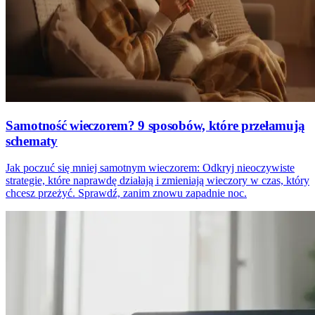
Samotność wieczorem? 9 sposobów, które przełamują
schematy
Jak poczuć się mniej samotnym wieczorem: Odkryj nieoczywiste
strategie, które naprawdę działają i zmieniają wieczory w czas, który
chcesz przeżyć. Sprawdź, zanim znowu zapadnie noc.