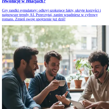
rewolucję w relacjach?
Gry randki symulatory: odkryj szokujące fakty, ukryte korzyści i
najnowsze trendy AI. Przeczytaj, zanim wpadniesz w cyfrowy
romans. Zmień swoje spojrzenie już dziś!