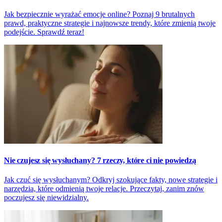
Jak bezpiecznie wyrażać emocje online? Poznaj 9 brutalnych
prawd, praktyczne strategie i najnowsze trendy, które zmienią twoje
podejście. Sprawdź teraz!
Nie czujesz się wysłuchany? 7 rzeczy, które ci nie powiedzą
Jak czuć się wysłuchanym? Odkryj szokujące fakty, nowe strategie i
narzędzia, które odmienią twoje relacje. Przeczytaj, zanim znów
poczujesz się niewidzialny.