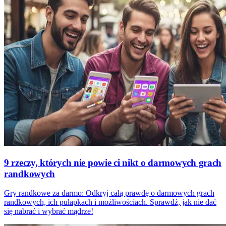
9 rzeczy, których nie powie ci nikt o darmowych grach
randkowych
Gry randkowe za darmo: Odkryj całą prawdę o darmowych grach
randkowych, ich pułapkach i możliwościach. Sprawdź, jak nie dać
się nabrać i wybrać mądrze!