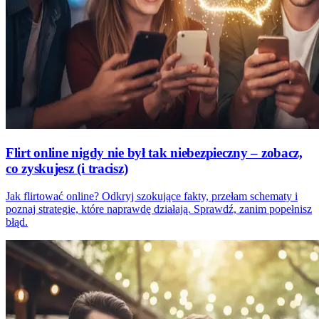
Flirt online nigdy nie był tak niebezpieczny – zobacz,
co zyskujesz (i tracisz)
Jak flirtować online? Odkryj szokujące fakty, przełam schematy i
poznaj strategie, które naprawdę działają. Sprawdź, zanim popełnisz
błąd.