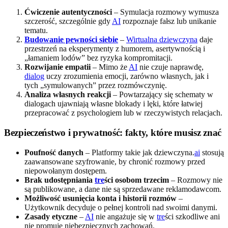
Ćwiczenie autentyczności
– Symulacja rozmowy wymusza
szczerość, szczególnie gdy
AI
rozpoznaje fałsz lub unikanie
tematu.
Budowanie pewności siebie
–
Wirtualna dziewczyna
daje
przestrzeń na eksperymenty z humorem, asertywnością i
„łamaniem lodów” bez ryzyka kompromitacji.
Rozwijanie empatii
– Mimo że
AI
nie czuje naprawdę,
dialog
uczy zrozumienia emocji, zarówno własnych, jak i
tych „symulowanych” przez rozmówczynię.
Analiza własnych reakcji
– Powtarzający się schematy w
dialogach ujawniają własne blokady i lęki, które łatwiej
przepracować z psychologiem lub w rzeczywistych relacjach.
Bezpieczeństwo i prywatność: fakty, które musisz znać
Poufność danych
– Platformy takie jak dziewczyna.
ai
stosują
zaawansowane szyfrowanie, by chronić rozmowy przed
niepowołanym dostępem.
Brak udostępniania
tre
ści osobom trzecim
– Rozmowy nie
są publikowane, a dane nie są sprzedawane reklamodawcom.
Możliwość usunięcia konta i historii rozmów
–
Użytkownik decyduje o pełnej kontroli nad swoimi danymi.
Zasady etyczne
–
AI
nie angażuje się w
tre
ści szkodliwe ani
nie promuje niebezpiecznych zachowań.