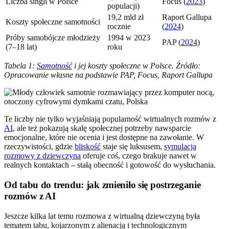
Liczba singli w Polsce
Focus (
2023
)
populacji)
19,2 mld zł
Raport Gallupa
Koszty społeczne samotności
rocznie
(
2024
)
Próby samobójcze młodzieży
1994 w 2023
PAP (
2024
)
(7–18 lat)
roku
Tabela 1:
Samotność
i jej koszty społeczne w Polsce. Źródło:
Opracowanie własne na podstawie PAP, Focus, Raport Gallupa
Te liczby nie tylko wyjaśniają popularność wirtualnych rozmów z
AI
, ale też pokazują skalę społecznej potrzeby nawsparcie
emocjonalne, które nie ocenia i jest dostępne na zawołanie. W
rzeczywistości, gdzie
bliskość
staje się luksusem,
symulacja
rozmowy z dziewczyną
oferuje coś, czego brakuje nawet w
realnych kontaktach – stałą obecność i gotowość do wysłuchania.
Od tabu do trendu: jak zmieniło się postrzeganie
rozmów z AI
Jeszcze kilka lat temu rozmowa z wirtualną dziewczyną była
tematem tabu, kojarzonym z alienacją i technologicznym