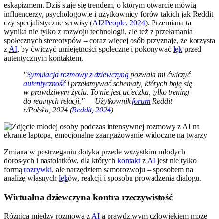
eskapizmem. Dziś staje się trendem, o którym otwarcie mówią
influencerzy, psychologowie i użytkownicy forów takich jak Reddit
czy specjalistyczne serwisy (
AI2People, 2024
). Przemiana ta
wynika nie tylko z rozwoju technologii, ale też z przełamania
społecznych stereotypów – coraz więcej osób przyznaje, że korzysta
z
AI
, by ćwiczyć umiejętności społeczne i pokonywać
lęk
przed
autentycznym kontaktem.
"
Symulacja rozmowy z dziewczyną
pozwala mi ćwiczyć
autentyczność
i przełamywać schematy, których boję się
w prawdziwym życiu. To nie jest ucieczka, tylko trening
do realnych relacji." — Użytkownik
forum
Reddit
r/Polska, 2024 (
Reddit, 2024
)
Zmiana w postrzeganiu dotyka przede wszystkim młodych
dorosłych i nastolatków, dla których
kontakt
z
AI
jest nie tylko
formą
rozrywki
, ale narzędziem samorozwoju – sposobem na
analizę własnych
lęk
ów, reakcji i sposobu prowadzenia dialogu.
Wirtualna dziewczyna kontra rzeczywistość
Różnica między rozmową z
AI
a prawdziwym człowiekiem może