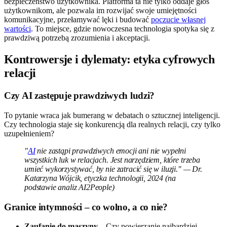
bezpieczeństwo użytkownika. Platforma ta nie tylko oddaje głos
użytkownikom, ale pozwala im rozwijać swoje umiejętności
komunikacyjne, przełamywać lęki i budować
poczucie własnej
wartości
. To miejsce, gdzie nowoczesna technologia spotyka się z
prawdziwą potrzebą zrozumienia i akceptacji.
Kontrowersje i dylematy: etyka cyfrowych
relacji
Czy AI zastępuje prawdziwych ludzi?
To pytanie wraca jak bumerang w debatach o sztucznej inteligencji.
Czy technologia staje się konkurencją dla realnych relacji, czy tylko
uzupełnieniem?
"
AI
nie zastąpi prawdziwych emocji ani nie wypełni
wszystkich luk w relacjach. Jest narzędziem, które trzeba
umieć wykorzystywać, by nie zatracić się w iluzji." — Dr.
Katarzyna Wójcik, etyczka technologii, 2024 (na
podstawie analiz AI2People)
Granice intymności – co wolno, a co nie?
Zaufanie do maszyny
– Czy powierzanie najbardziej