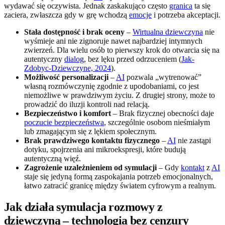
wydawać się oczywista. Jednak zaskakująco często
granica
ta się
zaciera, zwłaszcza gdy w grę wchodzą
emocje
i potrzeba akceptacji.
Stała dostępność i brak oceny
–
Wirtualna dziewczyna
nie
wyśmieje ani nie zignoruje nawet najbardziej intymnych
zwierzeń. Dla wielu osób to pierwszy krok do otwarcia się na
autentyczny
dialog
, bez lęku przed odrzuceniem (
Jak-
Zdobyc-Dziewczyne, 2024
).
Możliwość personalizacji
–
AI
pozwala „wytrenować”
własną rozmówczynię zgodnie z upodobaniami, co jest
niemożliwe w prawdziwym życiu. Z drugiej strony, może to
prowadzić do iluzji kontroli nad relacją.
Bezpieczeństwo i komfort
– Brak fizycznej obecności daje
poczucie bezpieczeństwa
, szczególnie osobom nieśmiałym
lub zmagającym się z lękiem społecznym.
Brak prawdziwego kontaktu fizycznego
–
AI
nie zastąpi
dotyku, spojrzenia ani mikroekspresji, które budują
autentyczną więź.
Zagrożenie uzależnieniem od symulacji
– Gdy
kontakt
z
AI
staje się jedyną formą zaspokajania potrzeb emocjonalnych,
łatwo zatracić granicę między światem cyfrowym a realnym.
Jak działa symulacja rozmowy z
dziewczyną – technologia bez cenzury