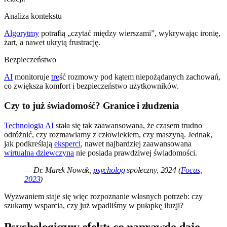
Analiza kontekstu
Algorytmy
potrafią „czytać między wierszami”, wykrywając ironię,
żart, a nawet ukrytą frustrację.
Bezpieczeństwo
AI
monitoruje
tre
ść rozmowy pod kątem niepożądanych zachowań,
co zwiększa komfort i bezpieczeństwo użytkowników.
Czy to już świadomość? Granice i złudzenia
Technologia AI
stała się tak zaawansowana, że czasem trudno
odróżnić, czy rozmawiamy z człowiekiem, czy maszyną. Jednak,
jak podkreślają
eksperci
, nawet najbardziej zaawansowana
wirtualna dziewczyna
nie posiada prawdziwej świadomości.
— Dr. Marek Nowak,
psycholog
społeczny, 2024 (
Focus,
2023
)
Wyzwaniem staje się więc rozpoznanie własnych potrzeb: czy
szukamy wsparcia, czy już wpadliśmy w pułapkę iluzji?
Psychologiczny efekt: co naprawdę daje