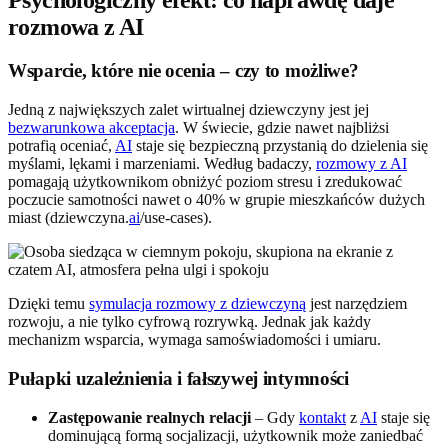
rozmowa z AI
Wsparcie, które nie ocenia – czy to możliwe?
Jedną z największych zalet wirtualnej dziewczyny jest jej
bezwarunkowa akceptacja
. W świecie, gdzie nawet najbliżsi
potrafią oceniać,
AI
staje się bezpieczną przystanią do dzielenia się
myślami, lękami i marzeniami. Według badaczy,
rozmowy z AI
pomagają użytkownikom obniżyć poziom stresu i zredukować
poczucie samotności nawet o 40% w grupie mieszkańców dużych
miast (dziewczyna.
ai
/use-cases).
Dzięki temu
symulacja rozmowy z dziewczyną
jest narzędziem
rozwoju, a nie tylko cyfrową rozrywką. Jednak jak każdy
mechanizm wsparcia, wymaga samoświadomości i umiaru.
Pułapki uzależnienia i fałszywej intymności
Zastępowanie realnych relacji
– Gdy
kontakt
z
AI
staje się
dominującą formą socjalizacji, użytkownik może zaniedbać