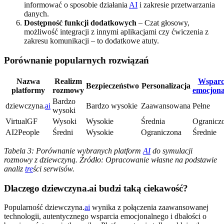
informować o sposobie działania
AI
i zakresie przetwarzania
danych.
Dostępność funkcji dodatkowych
– Czat głosowy,
możliwość integracji z innymi aplikacjami czy ćwiczenia z
zakresu komunikacji – to dodatkowe atuty.
Porównanie popularnych rozwiązań
Nazwa
Realizm
Wsparc
Bezpieczeństwo
Personalizacja
platformy
rozmowy
emocjona
Bardzo
dziewczyna.
ai
Bardzo wysokie
Zaawansowana
Pełne
wysoki
VirtualGF
Wysoki
Wysokie
Średnia
Ogranicz
AI2People
Średni
Wysokie
Ograniczona
Średnie
Tabela 3: Porównanie wybranych platform
AI
do symulacji
rozmowy z dziewczyną. Źródło: Opracowanie własne na podstawie
analiz
tre
ści serwisów.
Dlaczego dziewczyna.ai budzi taką ciekawość?
Popularność dziewczyna.
ai
wynika z połączenia zaawansowanej
technologii, autentycznego wsparcia emocjonalnego i dbałości o