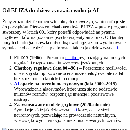
Od ELIZA do dziewczyna.ai: ewolucja AI
Żeby zrozumieć fenomen wirtualnych dziewczyn, warto cofnąć się
do początków. Pierwszym chatbotem była ELIZA – prosty program
stworzony w latach 60., który potrafił odpowiadać na pytania
użytkowników na poziomie psychoterapeuty-amatorka. Od tamtej
pory technologia przeszła radykalną ewolucję, aż po wyrafinowane
symulacje obecne dziś na platformach takich jak dziewczyna.
ai
.
ELIZA (1966)
– Prekursor
chatbot
ów, bazujący na prostych
regułach i rozpoznawaniu wzorców językowych.
Chatboty regułowe (lata 80.–90.)
– Poszerzenie możliwości
o bardziej skomplikowane scenariusze dialogowe, ale nadal
bez zrozumienia kontekstu i emocji.
AI
oparte na uczeniu maszynowym (lata 2000–2015)
–
Wprowadzenie algorytmów, które uczą się na podstawie
milionów rozmów, rozpoznając intencje i podstawowe
nastroje.
Zaawansowane modele językowe (2020–obecnie)
–
Symulacje takie jak dziewczyna.
ai
korzystają z sieci
neuronowych, pozwalając na prowadzenie naturalnych,
wielowątkowych, emocjonalnie zniuansowanych rozmów.