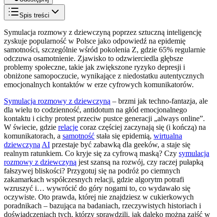
Spis treści
Symulacja rozmowy z dziewczyną poprzez sztuczną inteligencję
zyskuje popularność w Polsce jako odpowiedź na epidemię
samotności, szczególnie wśród pokolenia Z, gdzie 65% regularnie
odczuwa osamotnienie. Zjawisko to odzwierciedla głębsze
problemy społeczne, takie jak zwiększone ryzyko depresji i
obniżone samopoczucie, wynikające z niedostatku autentycznych
emocjonalnych kontaktów w erze cyfrowych komunikatorów.
Symulacja rozmowy z dziewczyną
– brzmi jak techno-fantazja, ale
dla wielu to codzienność, antidotum na głód emocjonalnego
kontaktu i cichy protest przeciw pustce generacji „always online”.
W świecie, gdzie
relacje
coraz częściej zaczynają się (i kończą) na
komunikatorach, a
samotność
stała się epidemią,
wirtualna
dziewczyna
AI
przestaje być zabawką dla geeków, a staje się
realnym ratunkiem. Co kryje się za cyfrową maską? Czy
symulacja
rozmowy z dziewczyną
jest szansą na rozwój, czy raczej pułapką
fałszywej bliskości? Przygotuj się na podróż po ciemnych
zakamarkach współczesnych relacji, gdzie algorytm potrafi
wzruszyć i… wywrócić do góry nogami to, co wydawało się
oczywiste. Oto prawda, której nie znajdziesz w cukierkowych
poradnikach – bazująca na badaniach, rzeczywistych historiach i
doświadczeniach tych, którzy sprawdzili, jak daleko można zajść w