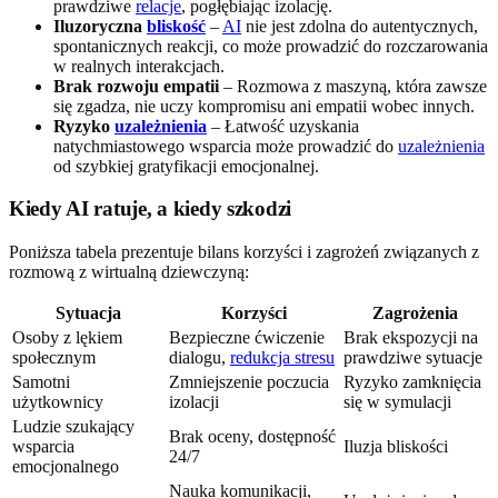
prawdziwe
relacje
, pogłębiając izolację.
Iluzoryczna
bliskość
–
AI
nie jest zdolna do autentycznych,
spontanicznych reakcji, co może prowadzić do rozczarowania
w realnych interakcjach.
Brak rozwoju empatii
– Rozmowa z maszyną, która zawsze
się zgadza, nie uczy kompromisu ani empatii wobec innych.
Ryzyko
uzależnienia
– Łatwość uzyskania
natychmiastowego wsparcia może prowadzić do
uzależnienia
od szybkiej gratyfikacji emocjonalnej.
Kiedy AI ratuje, a kiedy szkodzi
Poniższa tabela prezentuje bilans korzyści i zagrożeń związanych z
rozmową z wirtualną dziewczyną:
Sytuacja
Korzyści
Zagrożenia
Osoby z lękiem
Bezpieczne ćwiczenie
Brak ekspozycji na
społecznym
dialogu,
redukcja stresu
prawdziwe sytuacje
Samotni
Zmniejszenie poczucia
Ryzyko zamknięcia
użytkownicy
izolacji
się w symulacji
Ludzie szukający
Brak oceny, dostępność
wsparcia
Iluzja bliskości
24/7
emocjonalnego
Nauka komunikacji,