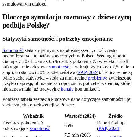
symulowanym dialogu.
Dlaczego symulacja rozmowy z dziewczyną
podbija Polskę?
Statystyki samotności i potrzeby emocjonalne
Samotność
stała się jednym z najgłośniejszych, choć często
przemilczanych tematów społecznych w Polsce. Według raportu
Gallupa z 2024 roku aż 65% osób z pokolenia Z (w wieku 13-28
lat) regularnie odczuwa
samotność
, a w kraju żyje około 7,5 miliona
singli, co stanowi 20% społeczeństwa (
PAP, 2024
). Te liczby nie są
tylko suchą statystyką – stoją za nimi realne
problemy
: zwiększone
ryzyko depresji, obniżone samopoczucie, potrzeba wsparcia, której
nie zapewniają już tradycyjne
kanały
komunikacji.
Poniższa tabela zestawia kluczowe dane dotyczące samotności i jej
społecznych konsekwencji w Polsce:
Wskaźnik
Wartość (2024)
Źródło
Osoby z pokolenia Z
Raport Gallupa
65%
odczuwające
samotność
(
PAP, 2024
)
7,5 mln (20%