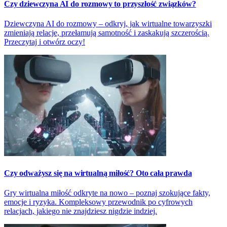
Czy dziewczyna AI do rozmowy to przyszłość związków?
Dziewczyna AI do rozmowy – odkryj, jak wirtualne towarzyszki
zmieniają relacje, przełamują samotność i zaskakują szczerością.
Przeczytaj i otwórz oczy!
Czy odważysz się na wirtualną miłość? Oto cała prawda
Gry wirtualna miłość odkryte na nowo – poznaj szokujące fakty,
emocje i ryzyka. Kompleksowy przewodnik po cyfrowych
relacjach, jakiego nie znajdziesz nigdzie indziej.