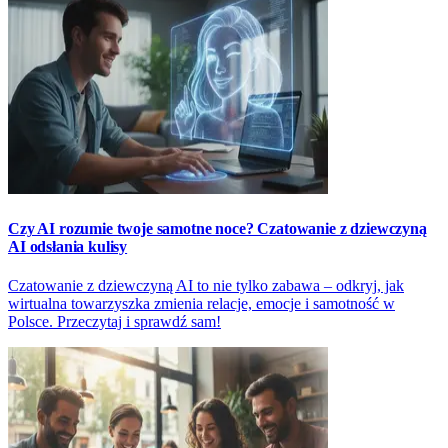
Czy AI rozumie twoje samotne noce? Czatowanie z dziewczyną
AI odsłania kulisy
Czatowanie z dziewczyną AI to nie tylko zabawa – odkryj, jak
wirtualna towarzyszka zmienia relacje, emocje i samotność w
Polsce. Przeczytaj i sprawdź sam!