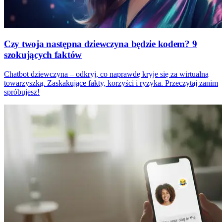
Czy twoja następna dziewczyna będzie kodem? 9
szokujących faktów
Chatbot dziewczyna – odkryj, co naprawdę kryje się za wirtualną
towarzyszką. Zaskakujące fakty, korzyści i ryzyka. Przeczytaj zanim
spróbujesz!