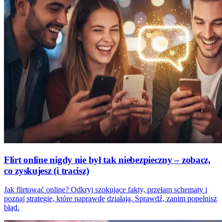
Flirt online nigdy nie był tak niebezpieczny – zobacz,
co zyskujesz (i tracisz)
Jak flirtować online? Odkryj szokujące fakty, przełam schematy i
poznaj strategie, które naprawdę działają. Sprawdź, zanim popełnisz
błąd.